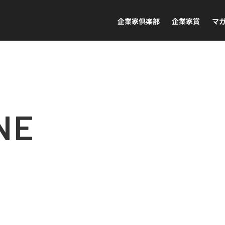
企業家倶楽部
企業家賞
マ
NE