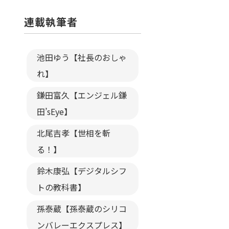
連載執筆者
池田ゆう【社長のおしゃ
れ】
鎌田富久【エンジェル鎌
田’sEye】
北尾吉孝【世相を斬
る！】
鈴木康弘【デジタルシフ
トの教科書】
孫泰蔵【孫泰蔵のシリコ
ンバレーエクスプレス】