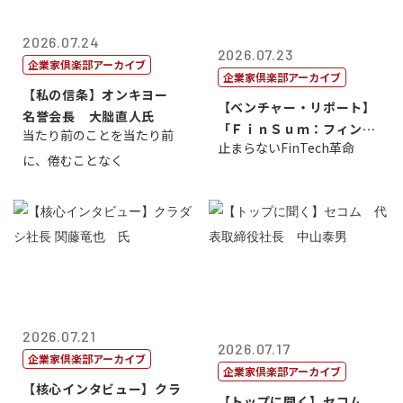
2026.07.24
2026.07.23
企業家倶楽部アーカイブ
企業家倶楽部アーカイブ
【私の信条】オンキヨー
【ベンチャー・リポート】
名誉会長 大朏直人氏
「ＦｉｎＳｕｍ：フィンテ
当たり前のことを当たり前
止まらないFinTech革命
ック・サミッ...
に、倦むことなく
2026.07.21
2026.07.17
企業家倶楽部アーカイブ
企業家倶楽部アーカイブ
【核心インタビュー】クラ
【トップに聞く】セコム