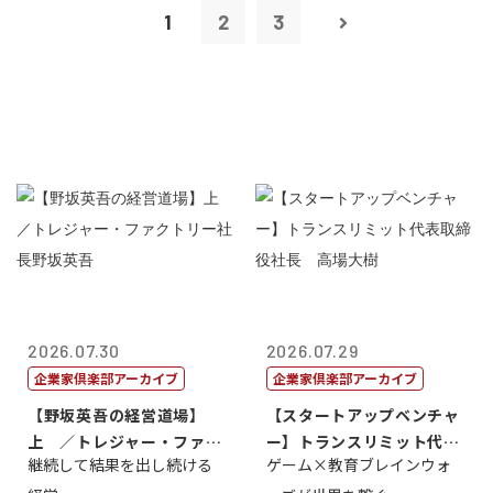
1
2
3
2026.07.30
2026.07.29
企業家倶楽部アーカイブ
企業家倶楽部アーカイブ
【野坂英吾の経営道場】
【スタートアップベンチャ
上 ／トレジャー・ファク
ー】トランスリミット代表
継続して結果を出し続ける
ゲーム×教育ブレインウォ
トリー社長野坂...
取締役社長 ...