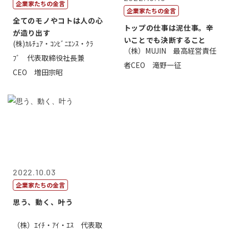
企業家たちの金言
企業家たちの金言
全てのモノやコトは人の心
トップの仕事は泥仕事。辛
が造り出す
いことでも決断すること
(株)ｶﾙﾁｭｱ・ｺﾝﾋﾞﾆｴﾝｽ・ｸﾗ
（株）MUJIN 最高経営責任
ﾌﾞ 代表取締役社長兼
者CEO 滝野一征
CEO 増田宗昭
2022.10.03
企業家たちの金言
思う、動く、叶う
（株）ｴｲﾁ・ｱｲ・ｴｽ 代表取