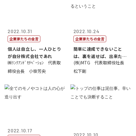
2022.10.31
2022.10.24
企業家たちの金言
企業家たちの金言
個人は自立し、一人ひとり
簡単に達成できないこと
が自分株式会社であれ
は、裏を返せば、出来たら
㈱ﾘﾝｸｱﾝﾄﾞﾓﾁﾍﾞｰｼｮﾝ 代表取
(株)MTG 代表取締役社長
価値があるとい...
締役会長 小笹芳央
松下剛
2022.10.17
2022.10.10