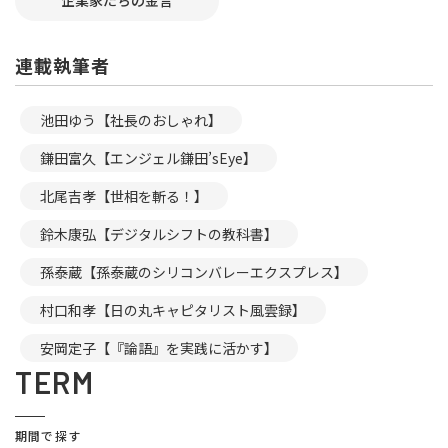
企業家たちの金言
連載執筆者
池田ゆう【社長のおしゃれ】
鎌田富久【エンジェル鎌田’sEye】
北尾吉孝【世相を斬る！】
鈴木康弘【デジタルシフトの教科書】
孫泰蔵【孫泰蔵のシリコンバレーエクスプレス】
村口和孝【日の丸キャピタリスト風雲録】
安岡定子【『論語』を実践に活かす】
TERM
期間で探す