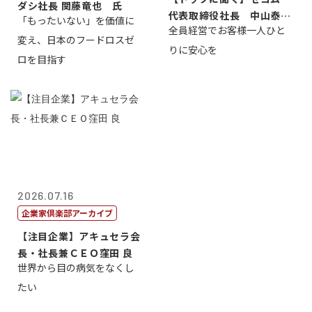
ダシ社長 関藤竜也 氏
代表取締役社長 中山泰
「もったいない」を価値に
全員経営でお客様一人ひと
男
変え、日本のフードロスゼ
りに安心を
ロを目指す
2026.07.16
企業家倶楽部アーカイブ
【注目企業】アキュセラ会
長・社長兼ＣＥＯ窪田 良
世界から目の病気をなくし
たい