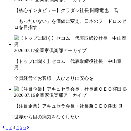
【核心インタビュー】クラダシ社長 関藤竜也 氏
「もったいない」を価値に変え、日本のフードロスゼ
ロを目指す
2026.07.17
企業家倶楽部アーカイブ
【トップに聞く】セコム 代表取締役社長 中山泰
男
全員経営でお客様一人ひとりに安心を
2026.07.16
企業家倶楽部アーカイブ
【注目企業】アキュセラ会長・社長兼ＣＥＯ窪田 良
世界から目の病気をなくしたい
1
2
3
4
5
6