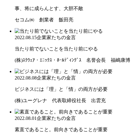
事、将に成らんとす、大胆不敵
セコム㈱ 創業者 飯田亮
2022.08.15
企業家たちの金言
当たり前でないことを当たり前にやる
(株)ｽｸｳｪｱ・ｴﾆｯｸｽ・ﾎｰﾙﾃﾞｨﾝｸﾞｽ 名誉会長 福嶋康博
2022.08.08
企業家たちの金言
ビジネスには「理」と「情」の両方が必要
(株)ユーグレナ 代表取締役社長 出雲充
2022.08.01
企業家たちの金言
素直であること。前向きであることが重要