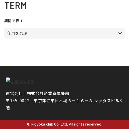
TERM
期間で探す
年月を選ぶ
運営会社｜
株式会社企業家倶楽部
〒135-0042 東京都江東区木場３－１６－８ レッタスビル8
階
© kigyoka club Co.,Ltd. All rights reserved.