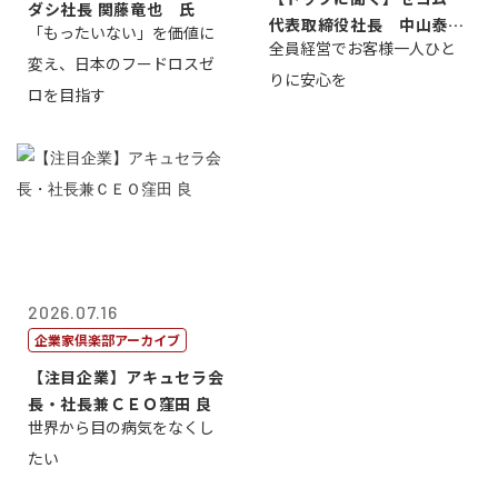
ダシ社長 関藤竜也 氏
代表取締役社長 中山泰
「もったいない」を価値に
全員経営でお客様一人ひと
男
変え、日本のフードロスゼ
りに安心を
ロを目指す
2026.07.16
企業家倶楽部アーカイブ
【注目企業】アキュセラ会
長・社長兼ＣＥＯ窪田 良
世界から目の病気をなくし
たい