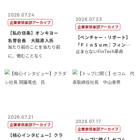
2026.07.24
2026.07.23
企業家倶楽部アーカイブ
企業家倶楽部アーカイブ
【私の信条】オンキヨー
【ベンチャー・リポート】
名誉会長 大朏直人氏
「ＦｉｎＳｕｍ：フィンテ
当たり前のことを当たり前
止まらないFinTech革命
ック・サミッ...
に、倦むことなく
2026.07.21
2026.07.17
企業家倶楽部アーカイブ
企業家倶楽部アーカイブ
【核心インタビュー】クラ
【トップに聞く】セコム