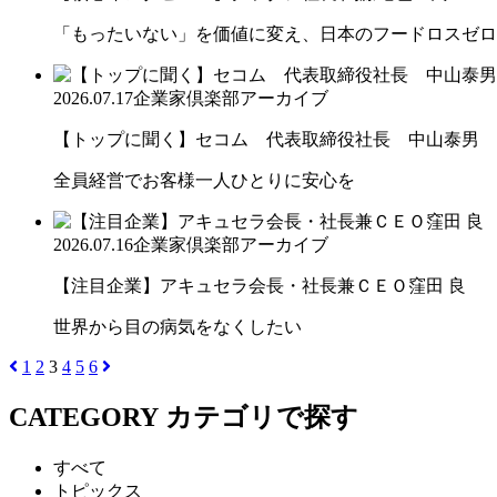
「もったいない」を価値に変え、日本のフードロスゼロ
2026.07.17
企業家倶楽部アーカイブ
【トップに聞く】セコム 代表取締役社長 中山泰男
全員経営でお客様一人ひとりに安心を
2026.07.16
企業家倶楽部アーカイブ
【注目企業】アキュセラ会長・社長兼ＣＥＯ窪田 良
世界から目の病気をなくしたい
1
2
3
4
5
6
CATEGORY
カテゴリで探す
すべて
トピックス