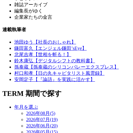
雑誌アーカイブ
編集長がゆく
企業家たちの金言
連載執筆者
池田ゆう【社長のおしゃれ】
鎌田富久【エンジェル鎌田’sEye】
北尾吉孝【世相を斬る！】
鈴木康弘【デジタルシフトの教科書】
孫泰蔵【孫泰蔵のシリコンバレーエクスプレス】
村口和孝【日の丸キャピタリスト風雲録】
安岡定子【『論語』を実践に活かす】
TERM
期間で探す
年月を選ぶ
2026年08月(5)
2026年07月(19)
2026年06月(20)
2026年05月(15)