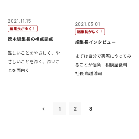
2021.11.15
2021.05.01
編集長がゆく！
編集長がゆく！
徳永編集長の視点論点
編集長インタビュー
難しいことをやさしく、や
まずは自分で実際にやってみ
さしいことを深く、深いこ
ることが信条 相模屋食料
とを面白く
社長 鳥越淳司
1
2
3