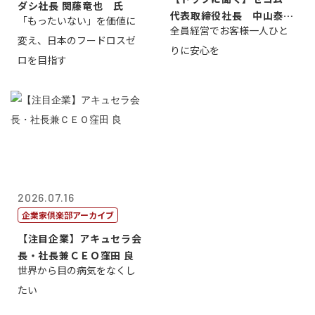
ダシ社長 関藤竜也 氏
代表取締役社長 中山泰
「もったいない」を価値に
全員経営でお客様一人ひと
男
変え、日本のフードロスゼ
りに安心を
ロを目指す
2026.07.16
企業家倶楽部アーカイブ
【注目企業】アキュセラ会
長・社長兼ＣＥＯ窪田 良
世界から目の病気をなくし
たい