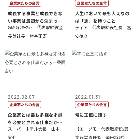
企業家たちの金言
企業家たちの金言
成長する事業と成長できな
人生において最も大切なの
い事業は最初から決まって
は「志」を持つこと
GMOｲﾝﾀｰﾈｯﾄ 代表取締役会
ティア 代表取締役社長 冨
いる
長兼社長 熊谷正寿
安徳久
2022.02.07
2022.01.31
企業家たちの金言
企業家たちの金言
企業家とは最も多様な才能
常に正直に話す
を必要とされる仕事だから
スーパーホテル会長 山本
【エニグモ 代表取締役/最
一番面白い
梁介
高経営責任者 須田将啓】