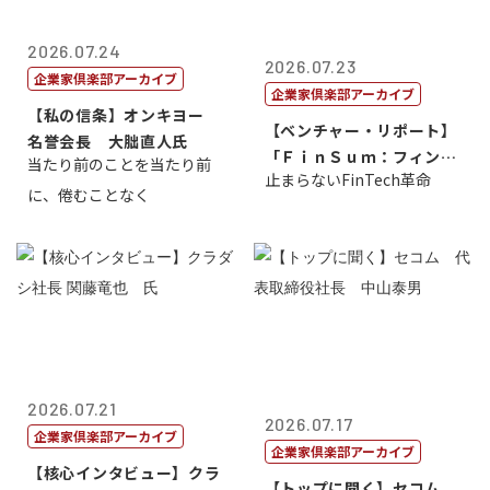
2026.07.24
2026.07.23
企業家倶楽部アーカイブ
企業家倶楽部アーカイブ
【私の信条】オンキヨー
【ベンチャー・リポート】
名誉会長 大朏直人氏
「ＦｉｎＳｕｍ：フィンテ
当たり前のことを当たり前
止まらないFinTech革命
ック・サミッ...
に、倦むことなく
2026.07.21
2026.07.17
企業家倶楽部アーカイブ
企業家倶楽部アーカイブ
【核心インタビュー】クラ
【トップに聞く】セコム