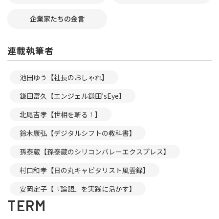
企業家たちの金言
連載執筆者
池田ゆう【社長のおしゃれ】
鎌田富久【エンジェル鎌田’sEye】
北尾吉孝【世相を斬る！】
鈴木康弘【デジタルシフトの教科書】
孫泰蔵【孫泰蔵のシリコンバレーエクスプレス】
村口和孝【日の丸キャピタリスト風雲録】
安岡定子【『論語』を実践に活かす】
TERM