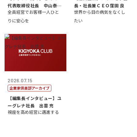
代表取締役社長 中山泰
長・社長兼ＣＥＯ窪田 良
全員経営でお客様一人ひと
世界から目の病気をなくし
男
りに安心を
たい
2026.07.15
企業家倶楽部アーカイブ
【編集長インタビュー】ユ
ーグレナ社長 出雲 充
視座を高め経営に邁進する