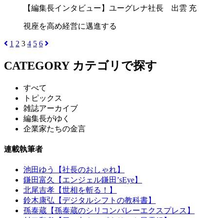
【編集長インタビュー】ユーグレナ社長 出雲 充
視座を高め経営に邁進する
1
2
3
4
5
6
CATEGORY
カテゴリで探す
すべて
トピックス
雑誌アーカイブ
編集長がゆく
企業家たちの金言
連載執筆者
池田ゆう【社長のおしゃれ】
鎌田富久【エンジェル鎌田’sEye】
北尾吉孝【世相を斬る！】
鈴木康弘【デジタルシフトの教科書】
孫泰蔵【孫泰蔵のシリコンバレーエクスプレス】