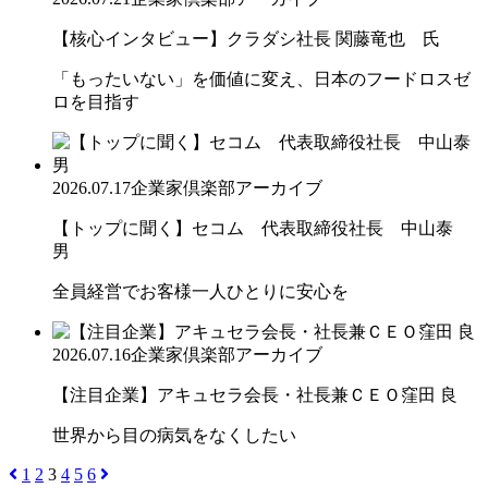
【核心インタビュー】クラダシ社長 関藤竜也 氏
「もったいない」を価値に変え、日本のフードロスゼ
ロを目指す
2026.07.17
企業家倶楽部アーカイブ
【トップに聞く】セコム 代表取締役社長 中山泰
男
全員経営でお客様一人ひとりに安心を
2026.07.16
企業家倶楽部アーカイブ
【注目企業】アキュセラ会長・社長兼ＣＥＯ窪田 良
世界から目の病気をなくしたい
1
2
3
4
5
6