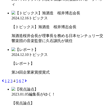
ィ
2024.12.16
トピックス
【トピックス】旭酒造 桜井博志会長
旭酒造桜井会長が理事長を務める日本センチュリー交
響楽団の音楽監督に久石譲氏が就任
2024.12.10
トピックス
【レポート】
第24回企業家賞授賞式
1
2
3
4
5
6
7
2023.01.05
編集長がゆく！
【視点論点】