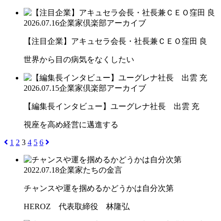
2026.07.16
企業家倶楽部アーカイブ
【注目企業】アキュセラ会長・社長兼ＣＥＯ窪田 良
世界から目の病気をなくしたい
2026.07.15
企業家倶楽部アーカイブ
【編集長インタビュー】ユーグレナ社長 出雲 充
視座を高め経営に邁進する
1
2
3
4
5
6
2022.07.18
企業家たちの金言
チャンスや運を掴めるかどうかは自分次第
HEROZ 代表取締役 林隆弘