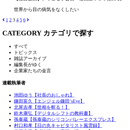
世界から目の病気をなくしたい
1
2
3
4
5
6
CATEGORY
カテゴリで探す
すべて
トピックス
雑誌アーカイブ
編集長がゆく
企業家たちの金言
連載執筆者
池田ゆう【社長のおしゃれ】
鎌田富久【エンジェル鎌田’sEye】
北尾吉孝【世相を斬る！】
鈴木康弘【デジタルシフトの教科書】
孫泰蔵【孫泰蔵のシリコンバレーエクスプレス】
村口和孝【日の丸キャピタリスト風雲録】