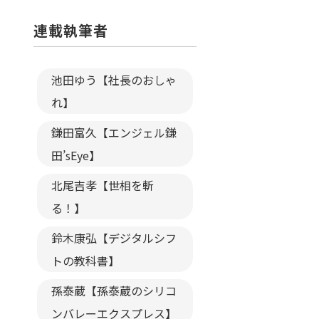
連載執筆者
池田ゆう【社長のおしゃ
れ】
鎌田富久【エンジェル鎌
田’sEye】
北尾吉孝【世相を斬
る！】
鈴木康弘【デジタルシフ
トの教科書】
孫泰蔵【孫泰蔵のシリコ
ンバレーエクスプレス】