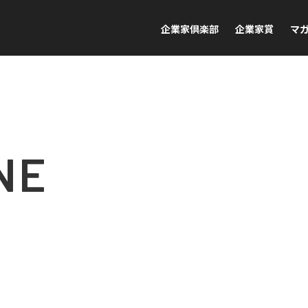
企業家倶楽部
企業家賞
マ
NE