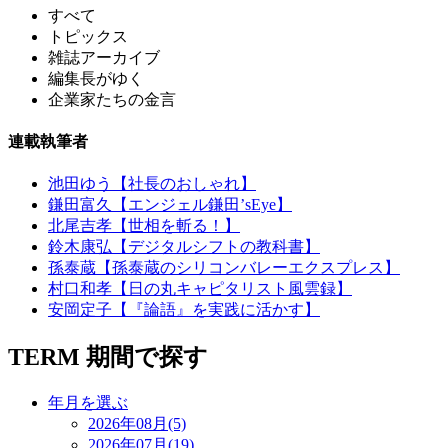
すべて
トピックス
雑誌アーカイブ
編集長がゆく
企業家たちの金言
連載執筆者
池田ゆう【社長のおしゃれ】
鎌田富久【エンジェル鎌田’sEye】
北尾吉孝【世相を斬る！】
鈴木康弘【デジタルシフトの教科書】
孫泰蔵【孫泰蔵のシリコンバレーエクスプレス】
村口和孝【日の丸キャピタリスト風雲録】
安岡定子【『論語』を実践に活かす】
TERM
期間で探す
年月を選ぶ
2026年08月(5)
2026年07月(19)