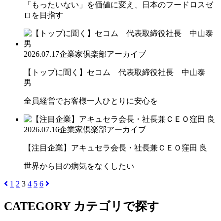
「もったいない」を価値に変え、日本のフードロスゼ
ロを目指す
2026.07.17
企業家倶楽部アーカイブ
【トップに聞く】セコム 代表取締役社長 中山泰
男
全員経営でお客様一人ひとりに安心を
2026.07.16
企業家倶楽部アーカイブ
【注目企業】アキュセラ会長・社長兼ＣＥＯ窪田 良
世界から目の病気をなくしたい
1
2
3
4
5
6
CATEGORY
カテゴリで探す