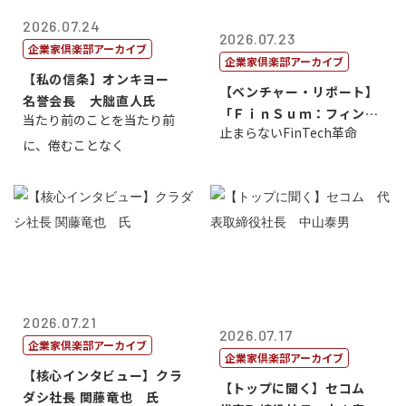
2026.07.24
2026.07.23
企業家倶楽部アーカイブ
企業家倶楽部アーカイブ
【私の信条】オンキヨー
【ベンチャー・リポート】
名誉会長 大朏直人氏
「ＦｉｎＳｕｍ：フィンテ
当たり前のことを当たり前
止まらないFinTech革命
ック・サミッ...
に、倦むことなく
2026.07.21
2026.07.17
企業家倶楽部アーカイブ
企業家倶楽部アーカイブ
【核心インタビュー】クラ
【トップに聞く】セコム
ダシ社長 関藤竜也 氏