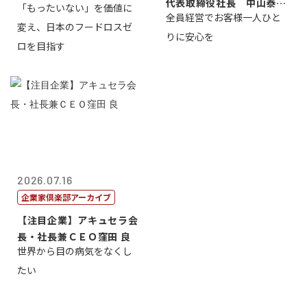
代表取締役社長 中山泰
「もったいない」を価値に
全員経営でお客様一人ひと
男
変え、日本のフードロスゼ
りに安心を
ロを目指す
2026.07.16
企業家倶楽部アーカイブ
【注目企業】アキュセラ会
長・社長兼ＣＥＯ窪田 良
世界から目の病気をなくし
たい