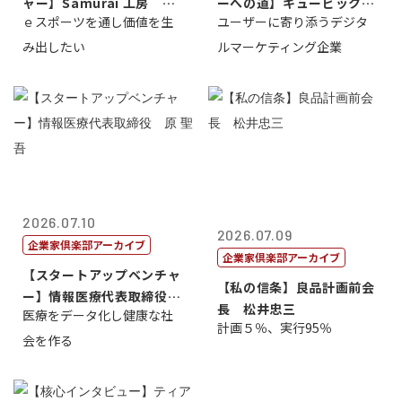
ャー】Samurai 工房 代
ーへの道】キュービック代
ｅスポーツを通し価値を生
ユーザーに寄り添うデジタ
表取締...
表取締役CE...
み出したい
ルマーケティング企業
2026.07.10
2026.07.09
企業家倶楽部アーカイブ
企業家倶楽部アーカイブ
【スタートアップベンチャ
【私の信条】良品計画前会
ー】情報医療代表取締役
長 松井忠三
医療をデータ化し健康な社
原 聖吾
計画５％、実行95％
会を作る