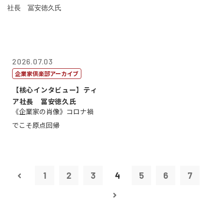
2026.07.03
企業家倶楽部アーカイブ
【核心インタビュー】ティ
ア社長 冨安徳久氏
《企業家の肖像》コロナ禍
でこそ原点回帰
1
2
3
4
5
6
7