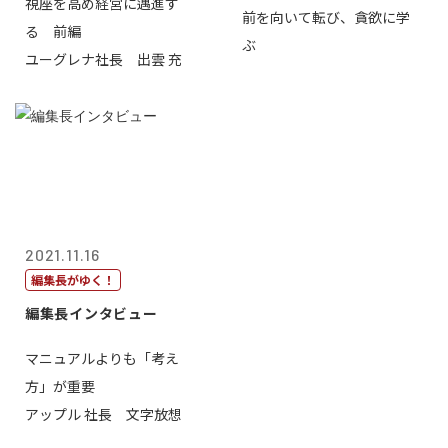
視座を高め経営に邁進す
前を向いて転び、貪欲に学
る 前編
ぶ
ユーグレナ社長 出雲 充
2021.11.16
編集長がゆく！
編集長インタビュー
マニュアルよりも「考え
方」が重要
アップル 社長 文字放想