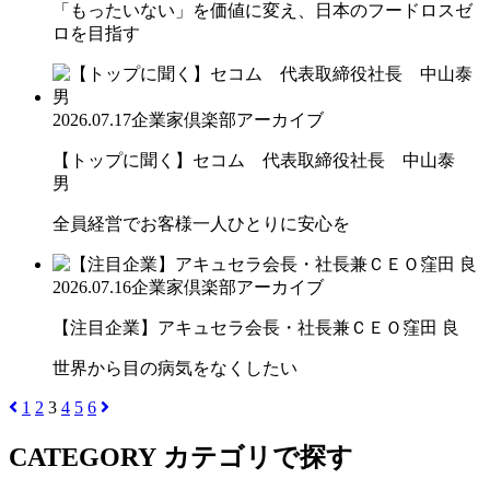
「もったいない」を価値に変え、日本のフードロスゼ
ロを目指す
2026.07.17
企業家倶楽部アーカイブ
【トップに聞く】セコム 代表取締役社長 中山泰
男
全員経営でお客様一人ひとりに安心を
2026.07.16
企業家倶楽部アーカイブ
【注目企業】アキュセラ会長・社長兼ＣＥＯ窪田 良
世界から目の病気をなくしたい
1
2
3
4
5
6
CATEGORY
カテゴリで探す