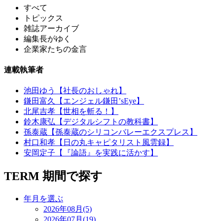
すべて
トピックス
雑誌アーカイブ
編集長がゆく
企業家たちの金言
連載執筆者
池田ゆう【社長のおしゃれ】
鎌田富久【エンジェル鎌田’sEye】
北尾吉孝【世相を斬る！】
鈴木康弘【デジタルシフトの教科書】
孫泰蔵【孫泰蔵のシリコンバレーエクスプレス】
村口和孝【日の丸キャピタリスト風雲録】
安岡定子【『論語』を実践に活かす】
TERM
期間で探す
年月を選ぶ
2026年08月(5)
2026年07月(19)