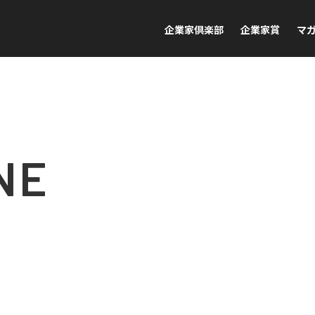
企業家倶楽部
企業家賞
マ
NE