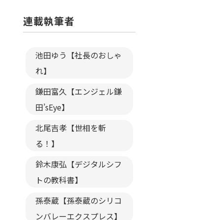
連載執筆者
池田ゆう【社長のおしゃ
れ】
鎌田富久【エンジェル鎌
田’sEye】
北尾吉孝【世相を斬
る！】
鈴木康弘【デジタルシフ
トの教科書】
孫泰蔵【孫泰蔵のシリコ
ンバレーエクスプレス】