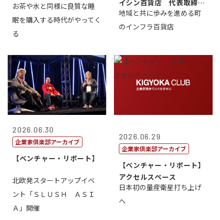
イシン百貨店 代表取締役
お茶や水と同様に良質な睡
地域と共に歩みを進める町
社長 西山 ...
眠を購入する時代がやってく
のインフラ百貨店
る
2026.06.30
2026.06.29
企業家倶楽部アーカイブ
企業家倶楽部アーカイブ
【ベンチャー・リポート】
【ベンチャー・リポート】
アクセルスペース
北欧発スタートアップイベ
日本初の量産衛星打ち上げ
ント「ＳＬＵＳＨ ＡＳＩ
へ
Ａ」開催