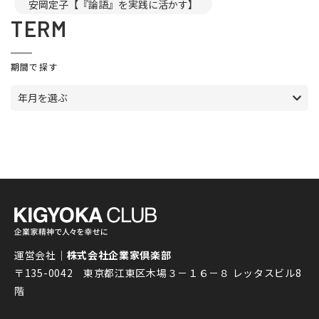
安岡定子【『論語』を実践に活かす】
TERM
期間で探す
年月を選ぶ
運営会社｜
株式会社企業家倶楽部
〒135-0042 東京都江東区木場３－１６－８ レッタスビル8
階