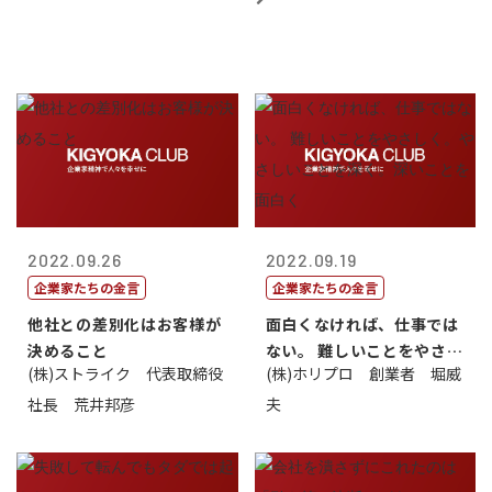
2022.09.26
2022.09.19
企業家たちの金言
企業家たちの金言
他社との差別化はお客様が
面白くなければ、仕事では
決めること
ない。 難しいことをやさし
(株)ストライク 代表取締役
(株)ホリプロ 創業者 堀威
く。やさし...
社長 荒井邦彦
夫