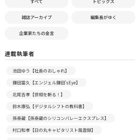
すべて
トピックス
雑誌アーカイブ
編集長がゆく
企業家たちの金言
連載執筆者
池田ゆう【社長のおしゃれ】
鎌田富久【エンジェル鎌田’sEye】
北尾吉孝【世相を斬る！】
鈴木康弘【デジタルシフトの教科書】
孫泰蔵【孫泰蔵のシリコンバレーエクスプレス】
村口和孝【日の丸キャピタリスト風雲録】