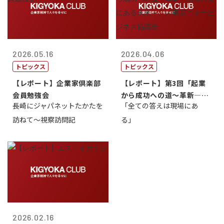
2026.05.16
2026.04.06
トピックス
トピックス
【レポート】企業家倶楽部
【レポート】第3回「起業
会員勉強会
から成功への道～革新―挑
長崎にジャパネットたかたを
「全ての答えは現場にあ
戦の先にある...
訪ねて～視察訪問記
る」
2026.02.16