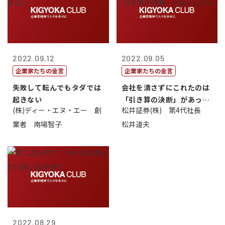
2022.09.12
2022.09.05
企業家たちの金言
企業家たちの金言
失敗して転んでもタダでは
会社を潰さずにこれたのは
起きない
「引き算の決断」があった
(株)ディー・エヌ・エー 創
松井証券(株) 第4代社長
から
業者 南場智子
松井道夫
2022.08.29