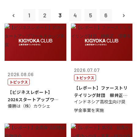
1
2
3
4
5
6
2026.07.07
2026.08.06
トピックス
トピックス
【レポート】ファーストリ
【ビジネスレポート】
テイリング財団 柳井正
2026スタートアップワー
インドネシア高校生向け奨
理事長
優勝は（株）カウシェ
ルドカップ東京
学金事業を実施