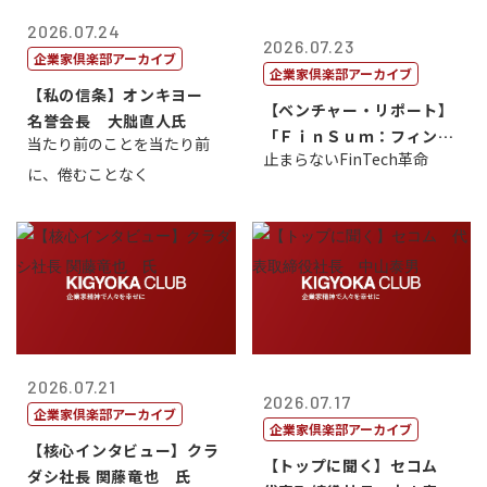
2026.07.24
2026.07.23
企業家倶楽部アーカイブ
企業家倶楽部アーカイブ
【私の信条】オンキヨー
【ベンチャー・リポート】
名誉会長 大朏直人氏
「ＦｉｎＳｕｍ：フィンテ
当たり前のことを当たり前
止まらないFinTech革命
ック・サミッ...
に、倦むことなく
2026.07.21
2026.07.17
企業家倶楽部アーカイブ
企業家倶楽部アーカイブ
【核心インタビュー】クラ
【トップに聞く】セコム
ダシ社長 関藤竜也 氏