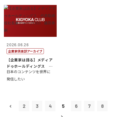
2026.06.26
企業家倶楽部アーカイブ
【企業家は語る】メディア
ドゥホールディングス 代
日本のコンテンツを世界に
表取締役社長...
発信したい
2
3
4
5
6
7
8