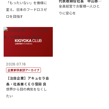
代表取締役社長 中山泰
「もったいない」を価値に
全員経営でお客様一人ひと
男
変え、日本のフードロスゼ
りに安心を
ロを目指す
2026.07.16
企業家倶楽部アーカイブ
【注目企業】アキュセラ会
長・社長兼ＣＥＯ窪田 良
世界から目の病気をなくし
たい