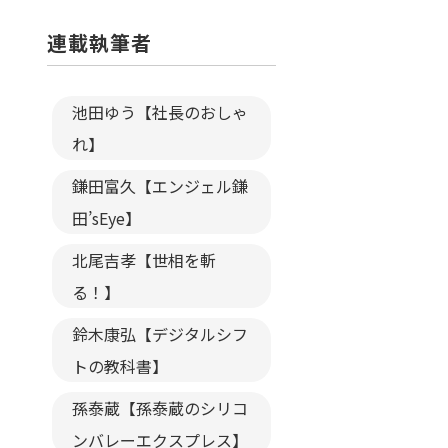
連載執筆者
池田ゆう【社長のおしゃ
れ】
鎌田富久【エンジェル鎌
田’sEye】
北尾吉孝【世相を斬
る！】
鈴木康弘【デジタルシフ
トの教科書】
孫泰蔵【孫泰蔵のシリコ
ンバレーエクスプレス】