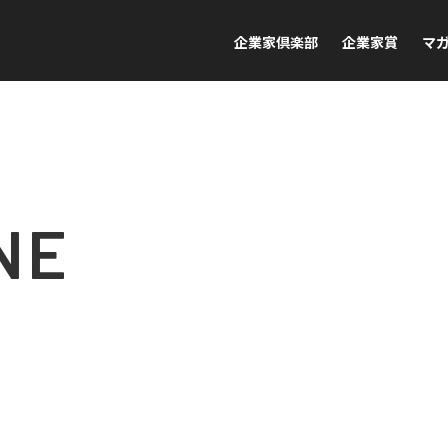
企業家倶楽部
企業家賞
マ
NE