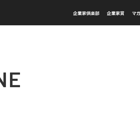
企業家倶楽部
企業家賞
マ
NE