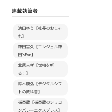
連載執筆者
池田ゆう【社長のおしゃ
れ】
鎌田富久【エンジェル鎌
田’sEye】
北尾吉孝【世相を斬
る！】
鈴木康弘【デジタルシフ
トの教科書】
孫泰蔵【孫泰蔵のシリコ
ンバレーエクスプレス】