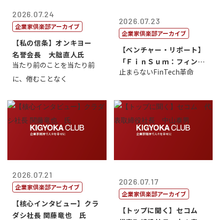
2026.07.24
2026.07.23
企業家倶楽部アーカイブ
企業家倶楽部アーカイブ
【私の信条】オンキヨー
【ベンチャー・リポート】
名誉会長 大朏直人氏
「ＦｉｎＳｕｍ：フィンテ
当たり前のことを当たり前
止まらないFinTech革命
ック・サミッ...
に、倦むことなく
2026.07.21
2026.07.17
企業家倶楽部アーカイブ
企業家倶楽部アーカイブ
【核心インタビュー】クラ
【トップに聞く】セコム
ダシ社長 関藤竜也 氏