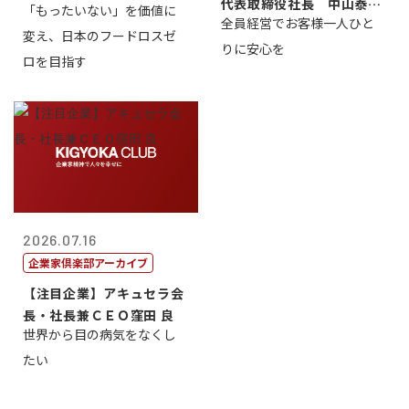
代表取締役社長 中山泰
「もったいない」を価値に
全員経営でお客様一人ひと
男
変え、日本のフードロスゼ
りに安心を
ロを目指す
2026.07.16
企業家倶楽部アーカイブ
【注目企業】アキュセラ会
長・社長兼ＣＥＯ窪田 良
世界から目の病気をなくし
たい