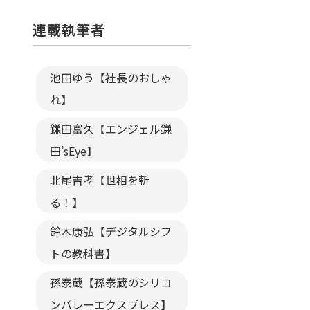
連載執筆者
池田ゆう【社長のおしゃ
れ】
鎌田富久【エンジェル鎌
田’sEye】
北尾吉孝【世相を斬
る！】
鈴木康弘【デジタルシフ
トの教科書】
孫泰蔵【孫泰蔵のシリコ
ンバレーエクスプレス】