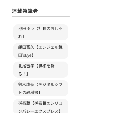
連載執筆者
池田ゆう【社長のおしゃ
れ】
鎌田富久【エンジェル鎌
田’sEye】
北尾吉孝【世相を斬
る！】
鈴木康弘【デジタルシフ
トの教科書】
孫泰蔵【孫泰蔵のシリコ
ンバレーエクスプレス】