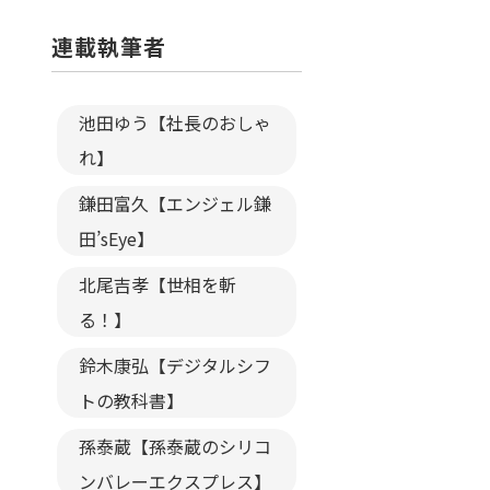
連載執筆者
池田ゆう【社長のおしゃ
れ】
鎌田富久【エンジェル鎌
田’sEye】
北尾吉孝【世相を斬
る！】
鈴木康弘【デジタルシフ
トの教科書】
孫泰蔵【孫泰蔵のシリコ
ンバレーエクスプレス】