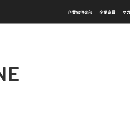
企業家倶楽部
企業家賞
マ
NE