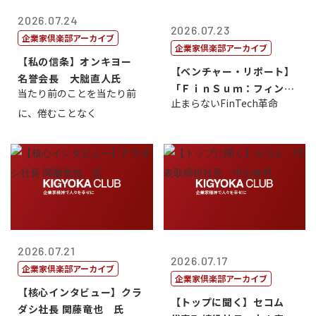
2026.07.24
2026.07.23
企業家倶楽部アーカイブ
企業家倶楽部アーカイブ
【私の信条】オンキヨー
【ベンチャー・リポート】
名誉会長 大朏直人氏
「ＦｉｎＳｕｍ：フィンテ
当たり前のことを当たり前
止まらないFinTech革命
ック・サミッ...
に、倦むことなく
2026.07.21
2026.07.17
企業家倶楽部アーカイブ
企業家倶楽部アーカイブ
【核心インタビュー】クラ
【トップに聞く】セコム
ダシ社長 関藤竜也 氏