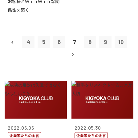
お客様とＷｉｎＷｉｎな関
タープライズ...
係性を築く
4
5
6
7
8
9
10
2022.06.06
2022.05.30
企業家たちの金言
企業家たちの金言