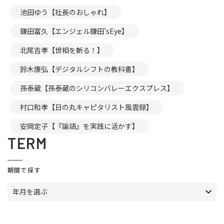
池田ゆう【社長のおしゃれ】
鎌田富久【エンジェル鎌田’sEye】
北尾吉孝【世相を斬る！】
鈴木康弘【デジタルシフトの教科書】
孫泰蔵【孫泰蔵のシリコンバレーエクスプレス】
村口和孝【日の丸キャピタリスト風雲録】
安岡定子【『論語』を実践に活かす】
TERM
期間で探す
年月を選ぶ