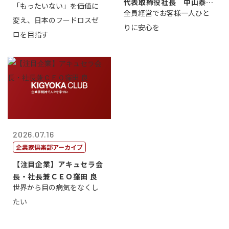
代表取締役社長 中山泰
「もったいない」を価値に
全員経営でお客様一人ひと
男
変え、日本のフードロスゼ
りに安心を
ロを目指す
2026.07.16
企業家倶楽部アーカイブ
【注目企業】アキュセラ会
長・社長兼ＣＥＯ窪田 良
世界から目の病気をなくし
たい