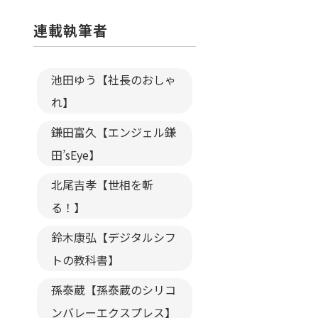
連載執筆者
池田ゆう【社長のおしゃ
れ】
鎌田富久【エンジェル鎌
田’sEye】
北尾吉孝【世相を斬
る！】
鈴木康弘【デジタルシフ
トの教科書】
孫泰蔵【孫泰蔵のシリコ
ンバレーエクスプレス】