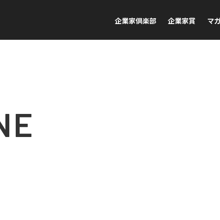
企業家倶楽部
企業家賞
マ
NE