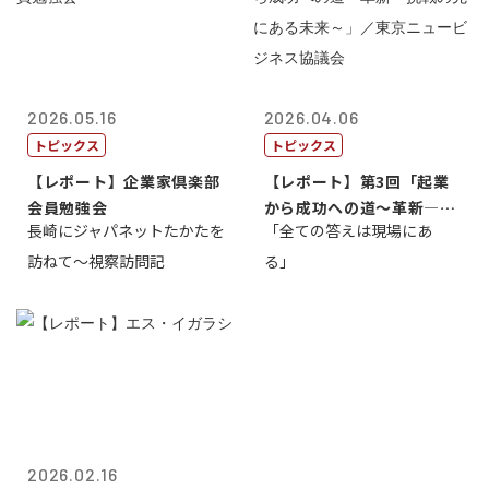
2026.05.16
2026.04.06
トピックス
トピックス
【レポート】企業家倶楽部
【レポート】第3回「起業
会員勉強会
から成功への道～革新―挑
長崎にジャパネットたかたを
「全ての答えは現場にあ
戦の先にある...
訪ねて～視察訪問記
る」
2026.02.16