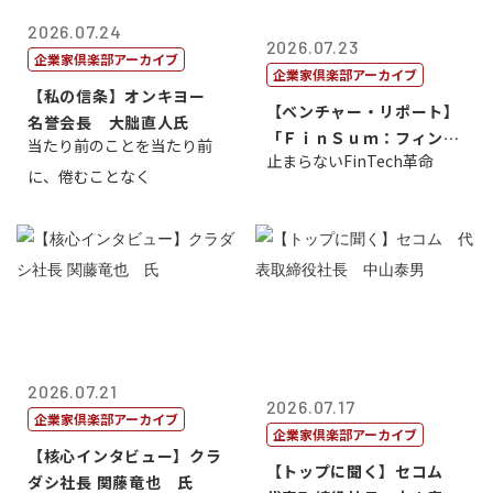
2026.07.24
2026.07.23
企業家倶楽部アーカイブ
企業家倶楽部アーカイブ
【私の信条】オンキヨー
【ベンチャー・リポート】
名誉会長 大朏直人氏
「ＦｉｎＳｕｍ：フィンテ
当たり前のことを当たり前
止まらないFinTech革命
ック・サミッ...
に、倦むことなく
2026.07.21
2026.07.17
企業家倶楽部アーカイブ
企業家倶楽部アーカイブ
【核心インタビュー】クラ
【トップに聞く】セコム
ダシ社長 関藤竜也 氏