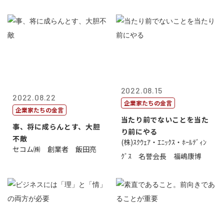
2022.08.15
2022.08.22
企業家たちの金言
企業家たちの金言
当たり前でないことを当た
事、将に成らんとす、大胆
り前にやる
不敵
(株)ｽｸｳｪｱ・ｴﾆｯｸｽ・ﾎｰﾙﾃﾞｨﾝ
セコム㈱ 創業者 飯田亮
ｸﾞｽ 名誉会長 福嶋康博