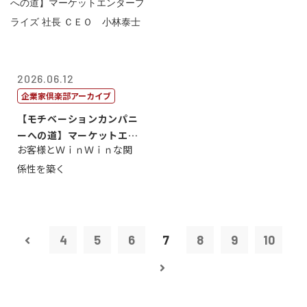
2026.06.12
企業家倶楽部アーカイブ
【モチベーションカンパニ
ーへの道】マーケットエン
お客様とＷｉｎＷｉｎな関
タープライズ...
係性を築く
4
5
6
7
8
9
10