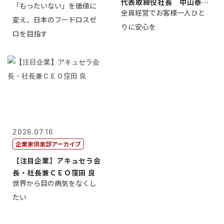
代表取締役社長 中山泰
「もったいない」を価値に
全員経営でお客様一人ひと
男
変え、日本のフードロスゼ
りに安心を
ロを目指す
2026.07.16
企業家倶楽部アーカイブ
【注目企業】アキュセラ会
長・社長兼ＣＥＯ窪田 良
世界から目の病気をなくし
たい