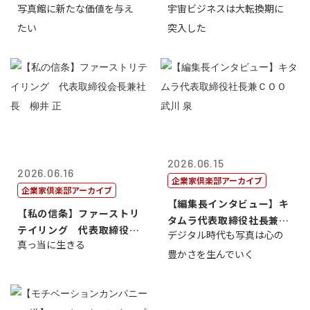
写真館に新たな価値を与え
宇宙ビジネスは大転換期に
たい
突入した
2026.06.15
2026.06.16
企業家倶楽部アーカイブ
企業家倶楽部アーカイブ
【編集長インタビュー】キ
【私の信条】ファーストリ
タムラ代表取締役社長兼Ｃ
テイリング 代表取締役会
デジタル時代も写真は心の
ＯＯ 武川 ...
真っ当に生きる
長兼社長 柳...
豊かさを生んでいく