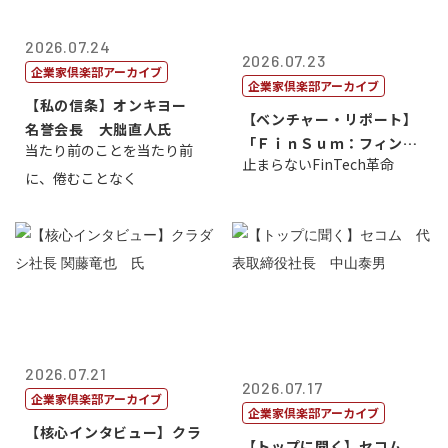
2026.07.24
2026.07.23
企業家倶楽部アーカイブ
企業家倶楽部アーカイブ
【私の信条】オンキヨー
【ベンチャー・リポート】
名誉会長 大朏直人氏
「ＦｉｎＳｕｍ：フィンテ
当たり前のことを当たり前
止まらないFinTech革命
ック・サミッ...
に、倦むことなく
2026.07.21
2026.07.17
企業家倶楽部アーカイブ
企業家倶楽部アーカイブ
【核心インタビュー】クラ
【トップに聞く】セコム