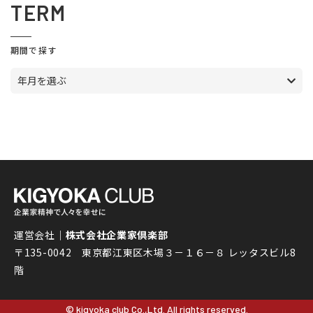
TERM
期間で探す
年月を選ぶ
運営会社｜
株式会社企業家倶楽部
〒135-0042 東京都江東区木場３－１６－８ レッタスビル8
階
© kigyoka club Co.,Ltd. All rights reserved.