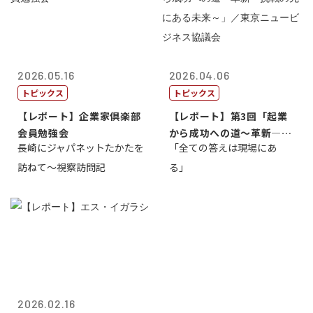
2026.05.16
2026.04.06
トピックス
トピックス
【レポート】企業家倶楽部
【レポート】第3回「起業
会員勉強会
から成功への道～革新―挑
長崎にジャパネットたかたを
「全ての答えは現場にあ
戦の先にある...
訪ねて～視察訪問記
る」
2026.02.16