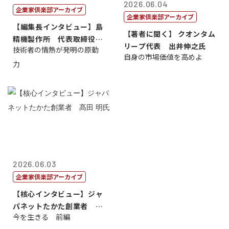
2026.06.04
企業家倶楽部アーカイブ
企業家倶楽部アーカイブ
【編集長インタビュー】島
【著者に聞く】 クオンタム
精機製作所 代表取締役
リープ代表 出井伸之氏
技術者の情熱が発明の原動
社 長 島 正...
自身の市場価値を高めよ
力
2026.06.03
企業家倶楽部アーカイブ
【核心インタビュー】ジャ
パネットたかた創業者 髙
今を生きる 前編
田 明氏