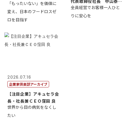
代表取締役社長 中山泰
「もったいない」を価値に
全員経営でお客様一人ひと
男
変え、日本のフードロスゼ
りに安心を
ロを目指す
2026.07.16
企業家倶楽部アーカイブ
【注目企業】アキュセラ会
長・社長兼ＣＥＯ窪田 良
世界から目の病気をなくし
たい