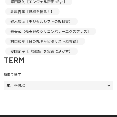
鎌田富久【エンジェル鎌田’sEye】
北尾吉孝【世相を斬る！】
鈴木康弘【デジタルシフトの教科書】
孫泰蔵【孫泰蔵のシリコンバレーエクスプレス】
村口和孝【日の丸キャピタリスト風雲録】
安岡定子【『論語』を実践に活かす】
TERM
期間で探す
年月を選ぶ