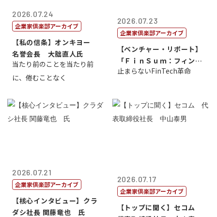
2026.07.24
2026.07.23
企業家倶楽部アーカイブ
企業家倶楽部アーカイブ
【私の信条】オンキヨー
【ベンチャー・リポート】
名誉会長 大朏直人氏
「ＦｉｎＳｕｍ：フィンテ
当たり前のことを当たり前
止まらないFinTech革命
ック・サミッ...
に、倦むことなく
2026.07.21
2026.07.17
企業家倶楽部アーカイブ
企業家倶楽部アーカイブ
【核心インタビュー】クラ
【トップに聞く】セコム
ダシ社長 関藤竜也 氏