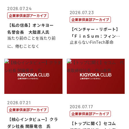
2026.07.24
2026.07.23
企業家倶楽部アーカイブ
企業家倶楽部アーカイブ
【私の信条】オンキヨー
【ベンチャー・リポート】
名誉会長 大朏直人氏
「ＦｉｎＳｕｍ：フィンテ
当たり前のことを当たり前
止まらないFinTech革命
ック・サミッ...
に、倦むことなく
2026.07.21
2026.07.17
企業家倶楽部アーカイブ
企業家倶楽部アーカイブ
【核心インタビュー】クラ
【トップに聞く】セコム
ダシ社長 関藤竜也 氏