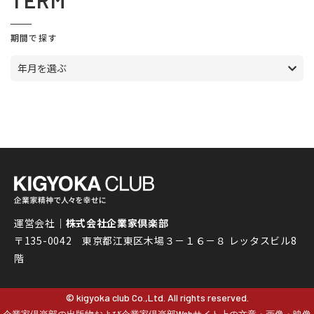
TERM
期間で探す
年月を選ぶ
運営会社｜
株式会社企業家倶楽部
〒135-0042 東京都江東区木場３－１６－８ レッタスビル8
階
© kigyoka club Co.,Ltd. All rights reserved.