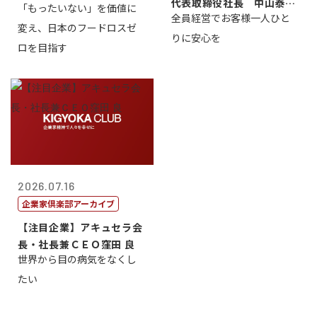
代表取締役社長 中山泰
「もったいない」を価値に
全員経営でお客様一人ひと
男
変え、日本のフードロスゼ
りに安心を
ロを目指す
2026.07.16
企業家倶楽部アーカイブ
【注目企業】アキュセラ会
長・社長兼ＣＥＯ窪田 良
世界から目の病気をなくし
たい