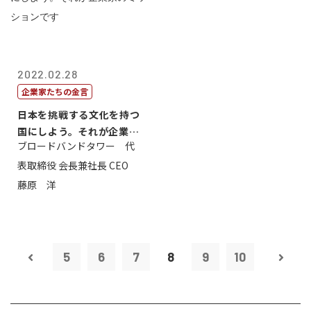
2022.02.28
企業家たちの金言
日本を挑戦する文化を持つ
国にしよう。それが企業家
ブロードバンドタワー 代
のミッション...
表取締役 会長兼社長 CEO
藤原 洋
5
6
7
8
9
10