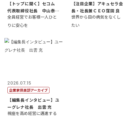
【トップに聞く】セコム
【注目企業】アキュセラ会
代表取締役社長 中山泰
長・社長兼ＣＥＯ窪田 良
全員経営でお客様一人ひと
世界から目の病気をなくし
男
りに安心を
たい
2026.07.15
企業家倶楽部アーカイブ
【編集長インタビュー】ユ
ーグレナ社長 出雲 充
視座を高め経営に邁進する