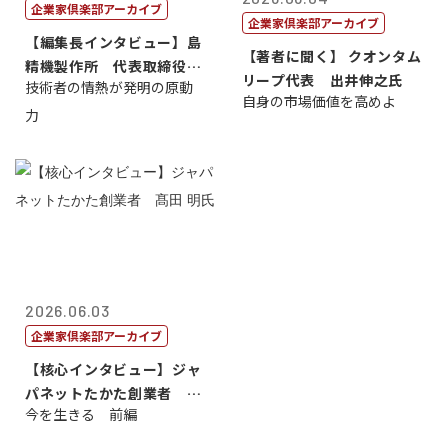
企業家倶楽部アーカイブ
企業家倶楽部アーカイブ
【編集長インタビュー】島
【著者に聞く】 クオンタム
精機製作所 代表取締役
リープ代表 出井伸之氏
技術者の情熱が発明の原動
社 長 島 正...
自身の市場価値を高めよ
力
2026.06.03
企業家倶楽部アーカイブ
【核心インタビュー】ジャ
パネットたかた創業者 髙
今を生きる 前編
田 明氏