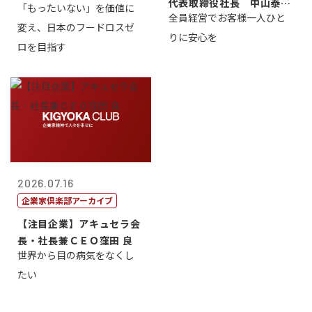
代表取締役社長 中山泰
「もったいない」を価値に
全員経営でお客様一人ひと
男
変え、日本のフードロスゼ
りに安心を
ロを目指す
2026.07.16
企業家倶楽部アーカイブ
【注目企業】アキュセラ会
長・社長兼ＣＥＯ窪田 良
世界から目の病気をなくし
たい