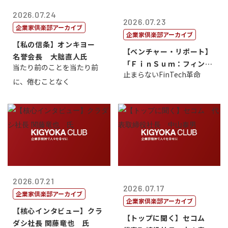
2026.07.24
2026.07.23
企業家倶楽部アーカイブ
企業家倶楽部アーカイブ
【私の信条】オンキヨー
【ベンチャー・リポート】
名誉会長 大朏直人氏
「ＦｉｎＳｕｍ：フィンテ
当たり前のことを当たり前
止まらないFinTech革命
ック・サミッ...
に、倦むことなく
2026.07.21
2026.07.17
企業家倶楽部アーカイブ
企業家倶楽部アーカイブ
【核心インタビュー】クラ
【トップに聞く】セコム
ダシ社長 関藤竜也 氏