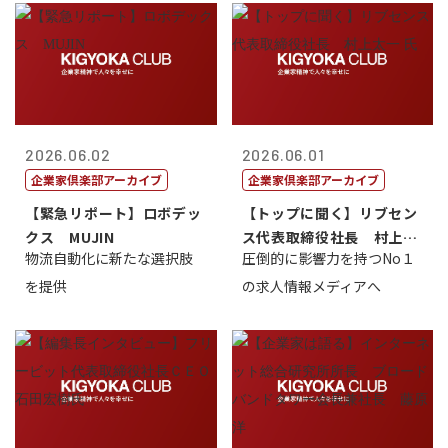
2026.06.02
2026.06.01
企業家倶楽部アーカイブ
企業家倶楽部アーカイブ
【緊急リポート】ロボデッ
【トップに聞く】リブセン
クス MUJIN
ス代表取締役社長 村上太
物流自動化に新たな選択肢
圧倒的に影響力を持つNo１
一 氏
を提供
の求人情報メディアへ