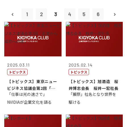
1
2
3
4
5
6
2025.03.11
2025.02.14
トピックス
トピックス
【トピックス】東京ニュー
【トピックス】旭酒造 桜
ビジネス協議会第2回「起
井博志会長 桜井一宏社長
「仕事は光の速さで」
「獺祭」社名となり世界を
業から成功へ...
NVIDIAが企業文化を語る
駆ける