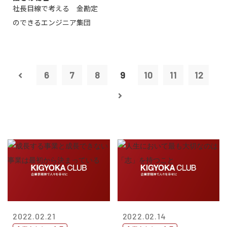
社長目線で考える 金勘定
のできるエンジニア集団
6
7
8
9
10
11
12
2022.02.21
2022.02.14