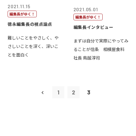
2021.11.15
2021.05.01
編集長がゆく！
編集長がゆく！
徳永編集長の視点論点
編集長インタビュー
難しいことをやさしく、や
まずは自分で実際にやってみ
さしいことを深く、深いこ
ることが信条 相模屋食料
とを面白く
社長 鳥越淳司
1
2
3