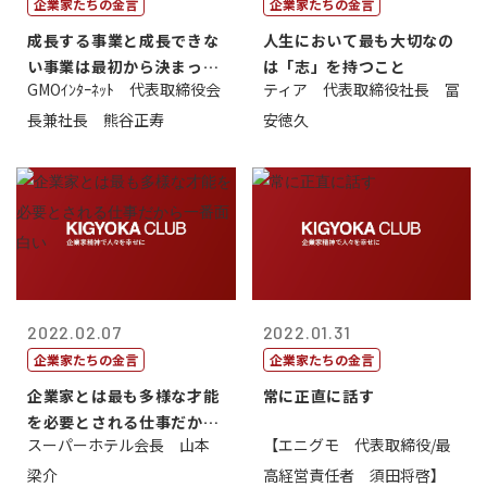
企業家たちの金言
企業家たちの金言
成長する事業と成長できな
人生において最も大切なの
い事業は最初から決まって
は「志」を持つこと
GMOｲﾝﾀｰﾈｯﾄ 代表取締役会
ティア 代表取締役社長 冨
いる
長兼社長 熊谷正寿
安徳久
2022.02.07
2022.01.31
企業家たちの金言
企業家たちの金言
企業家とは最も多様な才能
常に正直に話す
を必要とされる仕事だから
スーパーホテル会長 山本
【エニグモ 代表取締役/最
一番面白い
梁介
高経営責任者 須田将啓】