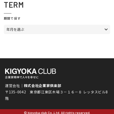
TERM
期間で探す
年月を選ぶ
運営会社｜
株式会社企業家倶楽部
〒135-0042 東京都江東区木場３－１６－８ レッタスビル8
階
© kigyoka club Co.,Ltd. All rights reserved.