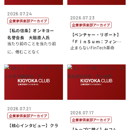
2026.07.24
2026.07.23
企業家倶楽部アーカイブ
企業家倶楽部アーカイブ
【私の信条】オンキヨー
【ベンチャー・リポート】
名誉会長 大朏直人氏
「ＦｉｎＳｕｍ：フィンテ
当たり前のことを当たり前
止まらないFinTech革命
ック・サミッ...
に、倦むことなく
2026.07.21
2026.07.17
企業家倶楽部アーカイブ
企業家倶楽部アーカイブ
【核心インタビュー】クラ
【トップに聞く】セコム