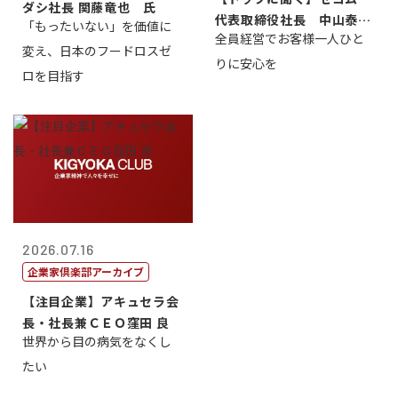
ダシ社長 関藤竜也 氏
代表取締役社長 中山泰
「もったいない」を価値に
全員経営でお客様一人ひと
男
変え、日本のフードロスゼ
りに安心を
ロを目指す
2026.07.16
企業家倶楽部アーカイブ
【注目企業】アキュセラ会
長・社長兼ＣＥＯ窪田 良
世界から目の病気をなくし
たい