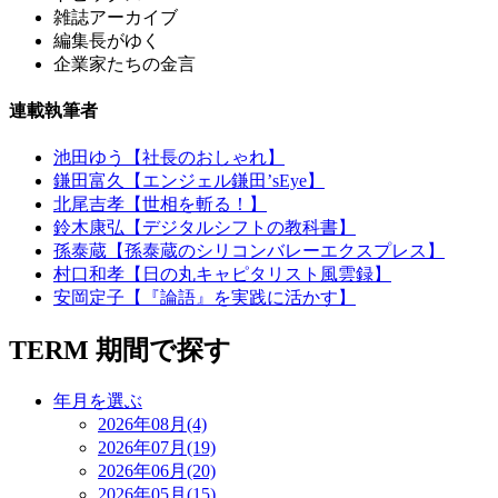
雑誌アーカイブ
編集長がゆく
企業家たちの金言
連載執筆者
池田ゆう【社長のおしゃれ】
鎌田富久【エンジェル鎌田’sEye】
北尾吉孝【世相を斬る！】
鈴木康弘【デジタルシフトの教科書】
孫泰蔵【孫泰蔵のシリコンバレーエクスプレス】
村口和孝【日の丸キャピタリスト風雲録】
安岡定子【『論語』を実践に活かす】
TERM
期間で探す
年月を選ぶ
2026年08月(4)
2026年07月(19)
2026年06月(20)
2026年05月(15)