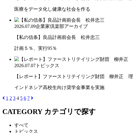
医療をデータ化し健康な社会を作る
2026.07.09
企業家倶楽部アーカイブ
【私の信条】良品計画前会長 松井忠三
計画５％、実行95％
2026.07.07
トピックス
【レポート】ファーストリテイリング財団 柳井正 理
インドネシア高校生向け奨学金事業を実施
1
2
3
4
5
6
7
CATEGORY
カテゴリで探す
すべて
トピックス