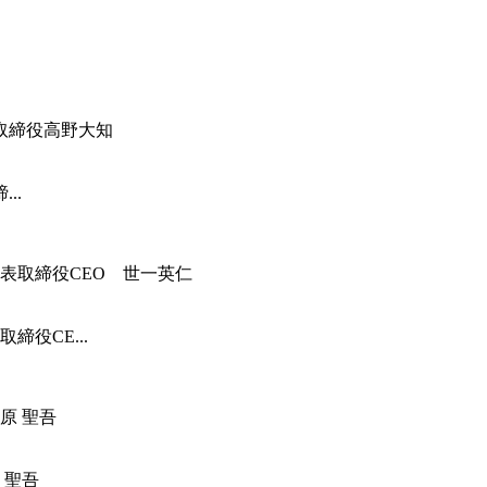
..
役CE...
 聖吾