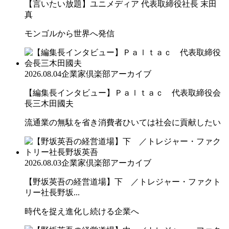
【言いたい放題】ユニメディア 代表取締役社長 末田
真
モンゴルから世界へ発信
2026.08.04
企業家倶楽部アーカイブ
【編集長インタビュー】Ｐａｌｔａｃ 代表取締役会
長三木田國夫
流通業の無駄を省き消費者ひいては社会に貢献したい
2026.08.03
企業家倶楽部アーカイブ
【野坂英吾の経営道場】下 ／トレジャー・ファクト
リー社長野坂...
時代を捉え進化し続ける企業へ