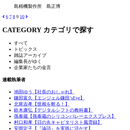
島精機製作所 島正博
6
7
8
9
10
CATEGORY
カテゴリで探す
すべて
トピックス
雑誌アーカイブ
編集長がゆく
企業家たちの金言
連載執筆者
池田ゆう【社長のおしゃれ】
鎌田富久【エンジェル鎌田’sEye】
北尾吉孝【世相を斬る！】
鈴木康弘【デジタルシフトの教科書】
孫泰蔵【孫泰蔵のシリコンバレーエクスプレス】
村口和孝【日の丸キャピタリスト風雲録】
安岡定子【『論語』を実践に活かす】