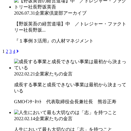
2026.07.31
企業家倶楽部アーカイブ
【野坂英吾の経営道場】中 ／トレジャー・ファクト
リー社長野坂...
『１事例３活用』の人材マネジメント
1
2
3
4
2022.02.21
企業家たちの金言
成長する事業と成長できない事業は最初から決まって
いる
GMOｲﾝﾀｰﾈｯﾄ 代表取締役会長兼社長 熊谷正寿
2022.02.14
企業家たちの金言
人生において最も大切なのは「志」を持つこと