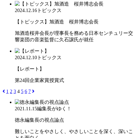
2024.12.16
トピックス
【トピックス】旭酒造 桜井博志会長
旭酒造桜井会長が理事長を務める日本センチュリー交
響楽団の音楽監督に久石譲氏が就任
2024.12.10
トピックス
【レポート】
第24回企業家賞授賞式
1
2
3
4
5
6
7
2021.11.15
編集長がゆく！
徳永編集長の視点論点
難しいことをやさしく、やさしいことを深く、深いこ
とを面白く