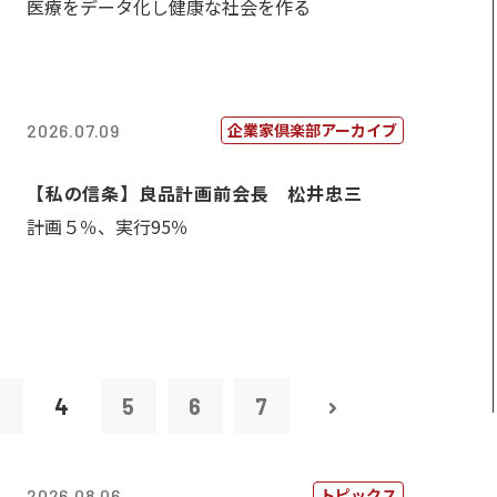
医療をデータ化し健康な社会を作る
企業家倶楽部アーカイブ
2026.07.09
【私の信条】良品計画前会長 松井忠三
計画５％、実行95％
3
4
5
6
7
トピックス
2026.08.06