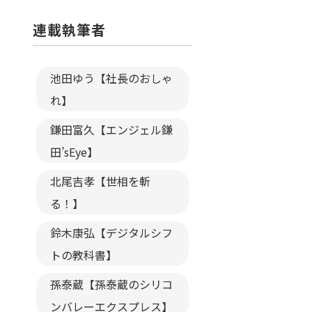
連載執筆者
池田ゆう【社長のおしゃ
れ】
鎌田富久【エンジェル鎌
田’sEye】
北尾吉孝【世相を斬
る！】
鈴木康弘【デジタルシフ
トの教科書】
孫泰蔵【孫泰蔵のシリコ
ンバレーエクスプレス】