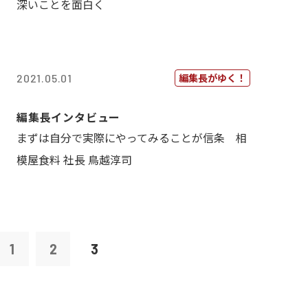
深いことを面白く
編集長がゆく！
2021.05.01
編集長インタビュー
まずは自分で実際にやってみることが信条 相
模屋食料 社長 鳥越淳司
1
2
3