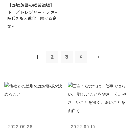
【野坂英吾の経営道場】
下 ／トレジャー・ファク
時代を捉え進化し続ける企
トリー社長野坂...
業へ
1
2
3
4
2022.09.26
2022.09.19