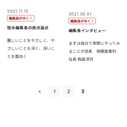
2021.11.15
2021.05.01
編集長がゆく！
編集長がゆく！
徳永編集長の視点論点
編集長インタビュー
難しいことをやさしく、や
まずは自分で実際にやってみ
さしいことを深く、深いこ
ることが信条 相模屋食料
とを面白く
社長 鳥越淳司
1
2
3