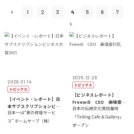
1
2
3
4
5
6
7
2025.12.26
2026.01.14
トピックス
トピックス
【ビジネスレポート】
【イベント・レポート】日
Freewill CEO 麻場俊行
本サブスクリプションビジ
日本の伝統文化発信基地
氏
日本一は“家の修理サービ
ネス大賞20...
「Telling Cafe & Gallery」
ス” ホームサーブ（株）
オープン