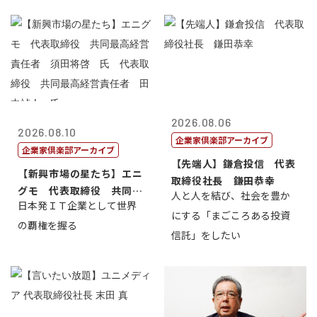
2026.08.06
2026.08.10
企業家倶楽部アーカイブ
企業家倶楽部アーカイブ
【先端人】鎌倉投信 代表
【新興市場の星たち】エニ
取締役社長 鎌田恭幸
グモ 代表取締役 共同最
人と人を結び、社会を豊か
日本発ＩＴ企業として世界
高経営責任者...
にする「まごころある投資
の覇権を握る
信託」をしたい