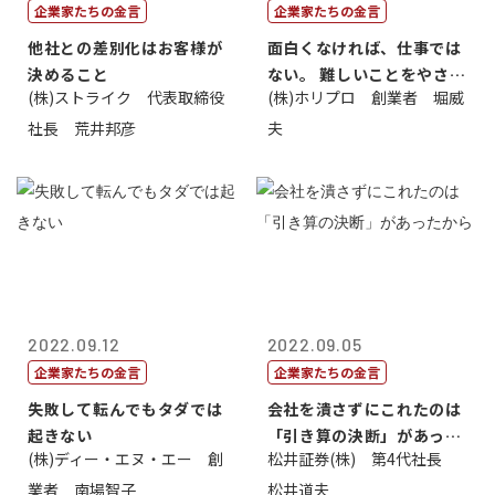
企業家たちの金言
企業家たちの金言
他社との差別化はお客様が
面白くなければ、仕事では
決めること
ない。 難しいことをやさし
(株)ストライク 代表取締役
(株)ホリプロ 創業者 堀威
く。やさし...
社長 荒井邦彦
夫
2022.09.12
2022.09.05
企業家たちの金言
企業家たちの金言
失敗して転んでもタダでは
会社を潰さずにこれたのは
起きない
「引き算の決断」があった
(株)ディー・エヌ・エー 創
松井証券(株) 第4代社長
から
業者 南場智子
松井道夫