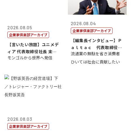
2026.08.04
2026.08.05
企業家倶楽部アーカイブ
企業家倶楽部アーカイブ
【編集長インタビュー】Ｐ
【言いたい放題】ユニメデ
ａｌｔａｃ 代表取締役会
ィア 代表取締役社長 末田
流通業の無駄を省き消費者
長三木田國夫
モンゴルから世界へ発信
真
ひいては社会に貢献したい
2026.08.03
企業家倶楽部アーカイブ