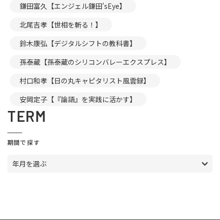
鎌田富久【エンジェル鎌田’sEye】
北尾吉孝【世相を斬る！】
鈴木康弘【デジタルシフトの教科書】
孫泰蔵【孫泰蔵のシリコンバレーエクスプレス】
村口和孝【日の丸キャピタリスト風雲録】
安岡定子【『論語』を実践に活かす】
TERM
期間で探す
年月を選ぶ