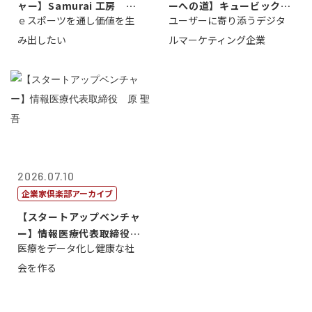
ャー】Samurai 工房 代
ーへの道】キュービック代
ｅスポーツを通し価値を生
ユーザーに寄り添うデジタ
表取締...
表取締役CE...
み出したい
ルマーケティング企業
2026.07.10
企業家倶楽部アーカイブ
【スタートアップベンチャ
ー】情報医療代表取締役
医療をデータ化し健康な社
原 聖吾
会を作る