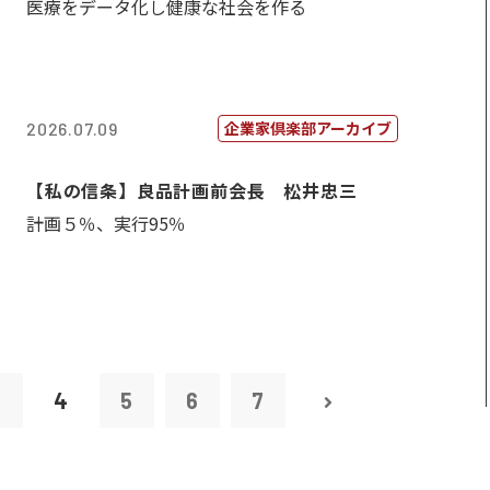
医療をデータ化し健康な社会を作る
企業家倶楽部アーカイブ
2026.07.09
【私の信条】良品計画前会長 松井忠三
計画５％、実行95％
3
4
5
6
7