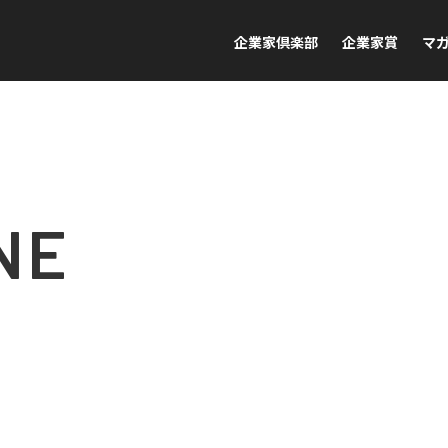
企業家倶楽部
企業家賞
マ
NE