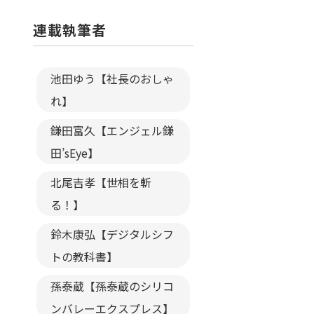
連載執筆者
池田ゆう【社長のおしゃ
れ】
鎌田富久【エンジェル鎌
田’sEye】
北尾吉孝【世相を斬
る！】
鈴木康弘【デジタルシフ
トの教科書】
孫泰蔵【孫泰蔵のシリコ
ンバレーエクスプレス】