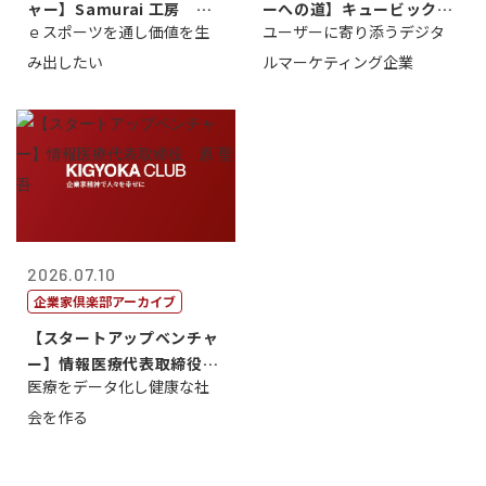
ャー】Samurai 工房 代
ーへの道】キュービック代
ｅスポーツを通し価値を生
ユーザーに寄り添うデジタ
表取締...
表取締役CE...
み出したい
ルマーケティング企業
2026.07.10
企業家倶楽部アーカイブ
【スタートアップベンチャ
ー】情報医療代表取締役
医療をデータ化し健康な社
原 聖吾
会を作る