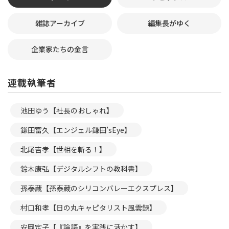
雑誌アーカイブ
編集長がゆく
企業家たちの金言
連載執筆者
池田ゆう【社長のおしゃれ】
鎌田富久【エンジェル鎌田’sEye】
北尾吉孝【世相を斬る！】
鈴木康弘【デジタルシフトの教科書】
孫泰蔵【孫泰蔵のシリコンバレーエクスプレス】
村口和孝【日の丸キャピタリスト風雲録】
安岡定子【『論語』を実践に活かす】