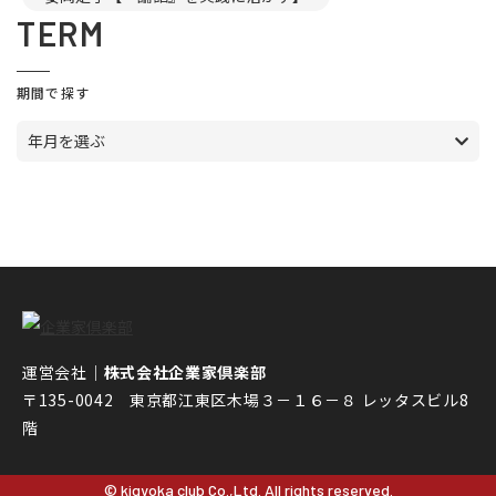
TERM
期間で探す
年月を選ぶ
運営会社｜
株式会社企業家倶楽部
〒135-0042 東京都江東区木場３－１６－８ レッタスビル8
階
© kigyoka club Co.,Ltd. All rights reserved.