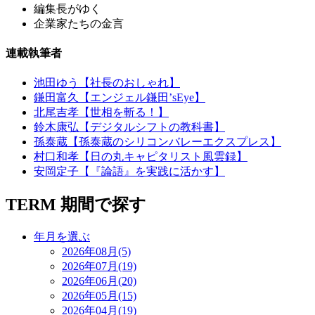
編集長がゆく
企業家たちの金言
連載執筆者
池田ゆう【社長のおしゃれ】
鎌田富久【エンジェル鎌田’sEye】
北尾吉孝【世相を斬る！】
鈴木康弘【デジタルシフトの教科書】
孫泰蔵【孫泰蔵のシリコンバレーエクスプレス】
村口和孝【日の丸キャピタリスト風雲録】
安岡定子【『論語』を実践に活かす】
TERM
期間で探す
年月を選ぶ
2026年08月(5)
2026年07月(19)
2026年06月(20)
2026年05月(15)
2026年04月(19)