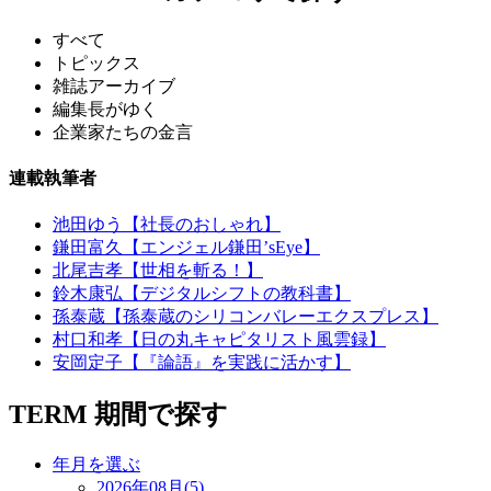
すべて
トピックス
雑誌アーカイブ
編集長がゆく
企業家たちの金言
連載執筆者
池田ゆう【社長のおしゃれ】
鎌田富久【エンジェル鎌田’sEye】
北尾吉孝【世相を斬る！】
鈴木康弘【デジタルシフトの教科書】
孫泰蔵【孫泰蔵のシリコンバレーエクスプレス】
村口和孝【日の丸キャピタリスト風雲録】
安岡定子【『論語』を実践に活かす】
TERM
期間で探す
年月を選ぶ
2026年08月(5)