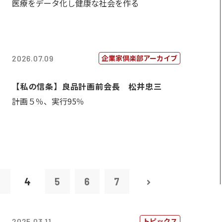
医療をデータ化し健康な社会を作る
企業家倶楽部アーカイブ
2026.07.09
【私の信条】良品計画前会長 松井忠三
計画５％、実行95％
3
4
5
6
7
トピックス
2025.03.11