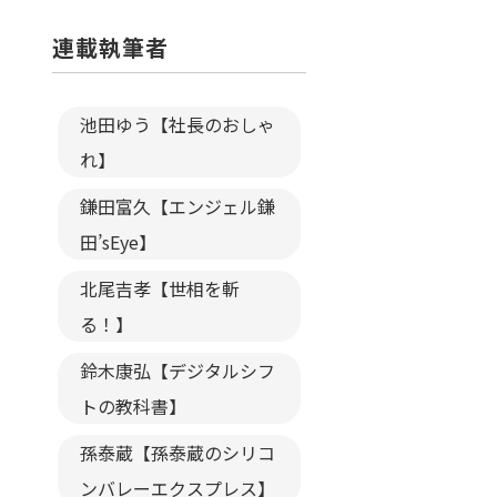
連載執筆者
池田ゆう【社長のおしゃ
れ】
鎌田富久【エンジェル鎌
田’sEye】
北尾吉孝【世相を斬
る！】
鈴木康弘【デジタルシフ
トの教科書】
孫泰蔵【孫泰蔵のシリコ
ンバレーエクスプレス】