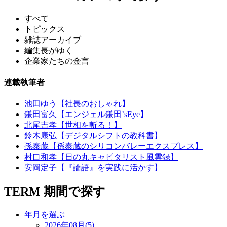
すべて
トピックス
雑誌アーカイブ
編集長がゆく
企業家たちの金言
連載執筆者
池田ゆう【社長のおしゃれ】
鎌田富久【エンジェル鎌田’sEye】
北尾吉孝【世相を斬る！】
鈴木康弘【デジタルシフトの教科書】
孫泰蔵【孫泰蔵のシリコンバレーエクスプレス】
村口和孝【日の丸キャピタリスト風雲録】
安岡定子【『論語』を実践に活かす】
TERM
期間で探す
年月を選ぶ
2026年08月(5)