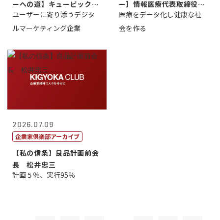
ーへの道】キュービック代
ー】情報医療代表取締役
ユーザーに寄り添うデジタ
医療をデータ化し健康な社
表取締役CE...
原 聖吾
ルマーケティング企業
会を作る
2026.07.09
企業家倶楽部アーカイブ
【私の信条】良品計画前会
長 松井忠三
計画５％、実行95％