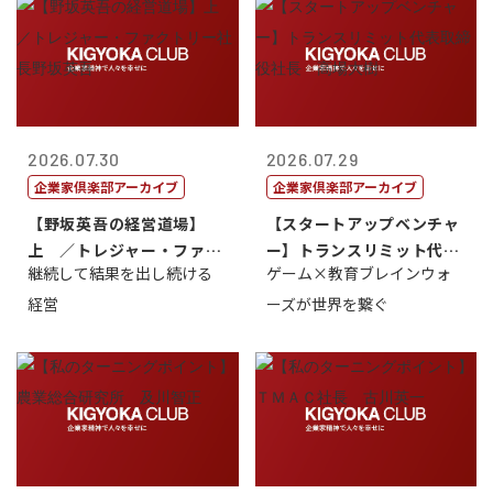
2026.07.30
2026.07.29
企業家倶楽部アーカイブ
企業家倶楽部アーカイブ
【野坂英吾の経営道場】
【スタートアップベンチャ
上 ／トレジャー・ファク
ー】トランスリミット代表
継続して結果を出し続ける
ゲーム×教育ブレインウォ
トリー社長野坂...
取締役社長 ...
経営
ーズが世界を繋ぐ