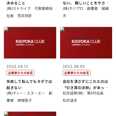
決めること
ない。 難しいことをやさし
(株)ストライク 代表取締役
(株)ホリプロ 創業者 堀威
く。やさし...
社長 荒井邦彦
夫
2022.09.12
2022.09.05
企業家たちの金言
企業家たちの金言
失敗して転んでもタダでは
会社を潰さずにこれたのは
起きない
「引き算の決断」があった
(株)ディー・エヌ・エー 創
松井証券(株) 第4代社長
から
業者 南場智子
松井道夫