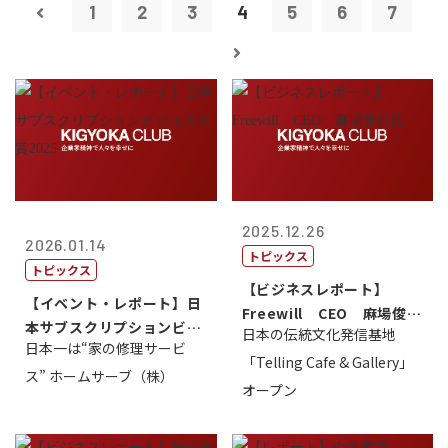
1
2
3
4
5
6
7
2025.12.26
2026.01.14
トピックス
トピックス
【ビジネスレポート】
【イベント・レポート】日
Freewill CEO 麻場俊行
本サブスクリプションビジ
日本の伝統文化発信基地
氏
日本一は“家の修理サービ
ネス大賞20...
「Telling Cafe & Gallery」
ス” ホームサーブ（株）
オープン