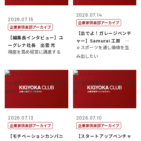
2026.07.14
2026.07.15
企業家倶楽部アーカイブ
企業家倶楽部アーカイブ
【出でよ！ガレージベンチ
【編集長インタビュー】ユ
ャー】Samurai 工房 代
ーグレナ社長 出雲 充
ｅスポーツを通し価値を生
表取締...
視座を高め経営に邁進する
み出したい
2026.07.13
2026.07.10
企業家倶楽部アーカイブ
企業家倶楽部アーカイブ
【モチベーションカンパニ
【スタートアップベンチャ