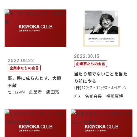
2022.08.15
2022.08.22
企業家たちの金言
企業家たちの金言
当たり前でないことを当た
事、将に成らんとす、大胆
り前にやる
不敵
(株)ｽｸｳｪｱ・ｴﾆｯｸｽ・ﾎｰﾙﾃﾞｨﾝ
セコム㈱ 創業者 飯田亮
ｸﾞｽ 名誉会長 福嶋康博