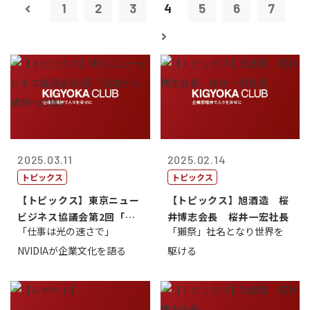
1
2
3
4
5
6
7
2025.03.11
2025.02.14
トピックス
トピックス
【トピックス】東京ニュー
【トピックス】旭酒造 桜
ビジネス協議会第2回「起
井博志会長 桜井一宏社長
「仕事は光の速さで」
「獺祭」社名となり世界を
業から成功へ...
NVIDIAが企業文化を語る
駆ける