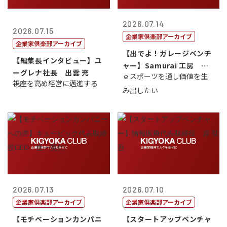
2026.07.14
2026.07.15
企業家倶楽部アーカイブ
企業家倶楽部アーカイブ
【出でよ！ガレージベンチ
【編集長インタビュー】ユ
ャー】Samurai 工房 代
ーグレナ社長 出雲 充
ｅスポーツを通し価値を生
表取締...
視座を高め経営に邁進する
み出したい
2026.07.13
2026.07.10
企業家倶楽部アーカイブ
企業家倶楽部アーカイブ
【モチベーションカンパニ
【スタートアップベンチャ