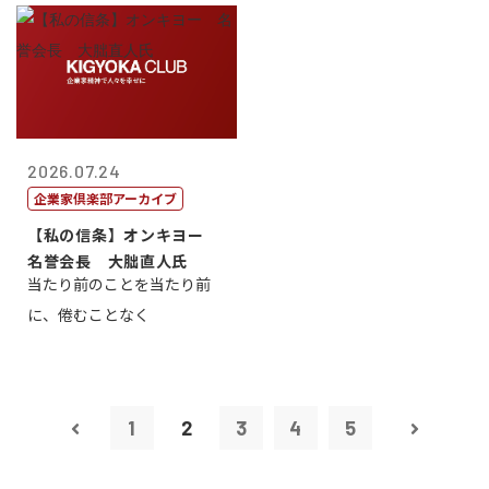
2026.07.24
企業家倶楽部アーカイブ
【私の信条】オンキヨー
名誉会長 大朏直人氏
当たり前のことを当たり前
に、倦むことなく
1
2
3
4
5