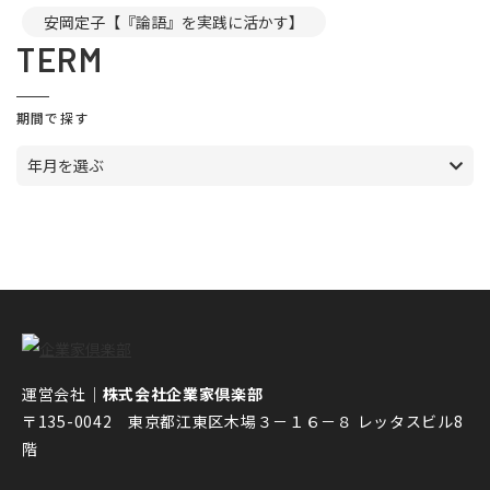
安岡定子【『論語』を実践に活かす】
TERM
期間で探す
年月を選ぶ
運営会社｜
株式会社企業家倶楽部
〒135-0042 東京都江東区木場３－１６－８ レッタスビル8
階