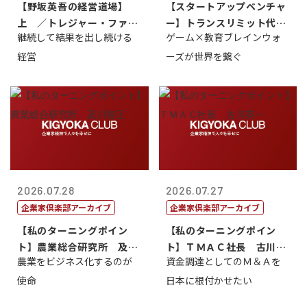
【野坂英吾の経営道場】
【スタートアップベンチャ
上 ／トレジャー・ファク
ー】トランスリミット代表
継続して結果を出し続ける
ゲーム×教育ブレインウォ
トリー社長野坂...
取締役社長 ...
経営
ーズが世界を繋ぐ
2026.07.28
2026.07.27
企業家倶楽部アーカイブ
企業家倶楽部アーカイブ
【私のターニングポイン
【私のターニングポイン
ト】農業総合研究所 及川
ト】ＴＭＡＣ社長 古川英
農業をビジネス化するのが
資金調達としてのＭ＆Ａを
智正
一
使命
日本に根付かせたい