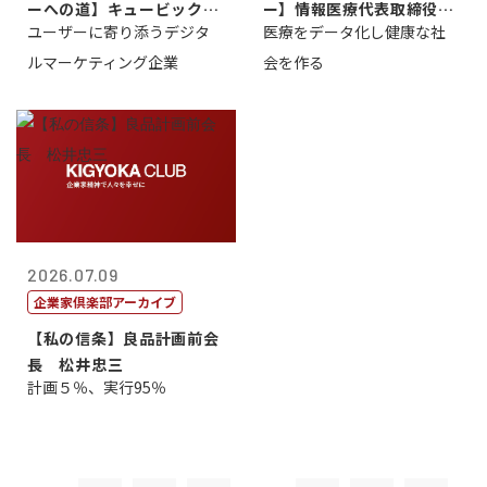
ーへの道】キュービック代
ー】情報医療代表取締役
ユーザーに寄り添うデジタ
医療をデータ化し健康な社
表取締役CE...
原 聖吾
ルマーケティング企業
会を作る
2026.07.09
企業家倶楽部アーカイブ
【私の信条】良品計画前会
長 松井忠三
計画５％、実行95％