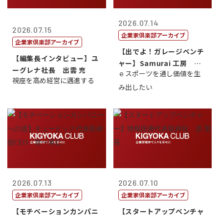
2026.07.14
2026.07.15
企業家倶楽部アーカイブ
企業家倶楽部アーカイブ
【出でよ！ガレージベンチ
【編集長インタビュー】ユ
ャー】Samurai 工房 代
ーグレナ社長 出雲 充
ｅスポーツを通し価値を生
表取締...
視座を高め経営に邁進する
み出したい
2026.07.13
2026.07.10
企業家倶楽部アーカイブ
企業家倶楽部アーカイブ
【モチベーションカンパニ
【スタートアップベンチャ