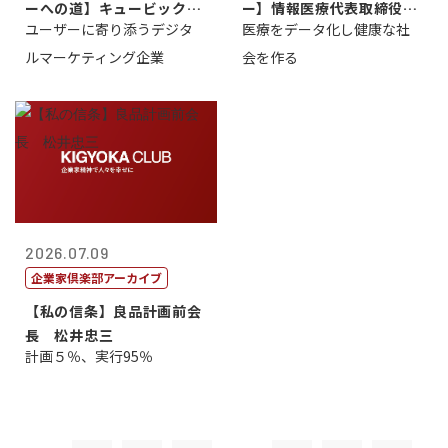
ーへの道】キュービック代
ー】情報医療代表取締役
ユーザーに寄り添うデジタ
医療をデータ化し健康な社
表取締役CE...
原 聖吾
ルマーケティング企業
会を作る
2026.07.09
企業家倶楽部アーカイブ
【私の信条】良品計画前会
長 松井忠三
計画５％、実行95％