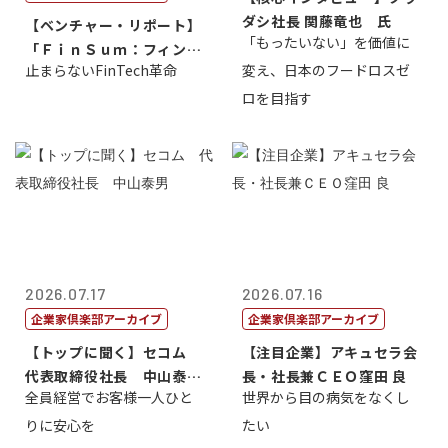
ダシ社長 関藤竜也 氏
【ベンチャー・リポート】
「もったいない」を価値に
「ＦｉｎＳｕｍ：フィンテ
止まらないFinTech革命
変え、日本のフードロスゼ
ック・サミッ...
ロを目指す
2026.07.17
2026.07.16
企業家倶楽部アーカイブ
企業家倶楽部アーカイブ
【トップに聞く】セコム
【注目企業】アキュセラ会
代表取締役社長 中山泰
長・社長兼ＣＥＯ窪田 良
全員経営でお客様一人ひと
世界から目の病気をなくし
男
りに安心を
たい