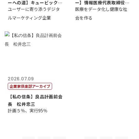
ーへの道】キュービック代
ー】情報医療代表取締役
ユーザーに寄り添うデジタ
医療をデータ化し健康な社
表取締役CE...
原 聖吾
ルマーケティング企業
会を作る
2026.07.09
企業家倶楽部アーカイブ
【私の信条】良品計画前会
長 松井忠三
計画５％、実行95％