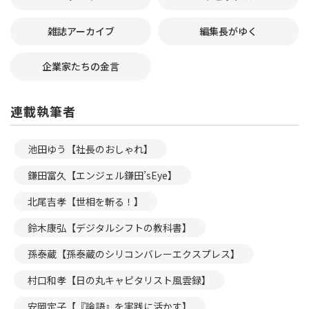
雑誌アーカイブ
編集長がゆく
企業家たちの金言
連載執筆者
池田ゆう【社長のおしゃれ】
鎌田富久【エンジェル鎌田’sEye】
北尾吉孝【世相を斬る！】
鈴木康弘【デジタルシフトの教科書】
孫泰蔵【孫泰蔵のシリコンバレーエクスプレス】
村口和孝【日の丸キャピタリスト風雲録】
安岡定子【『論語』を実践に活かす】