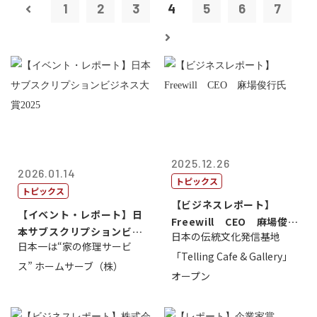
1
2
3
4
5
6
7
2025.12.26
2026.01.14
トピックス
トピックス
【ビジネスレポート】
【イベント・レポート】日
Freewill CEO 麻場俊行
本サブスクリプションビジ
日本の伝統文化発信基地
氏
日本一は“家の修理サービ
ネス大賞20...
「Telling Cafe & Gallery」
ス” ホームサーブ（株）
オープン