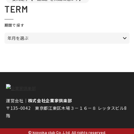
TERM
期間で探す
年月を選ぶ
運営会社｜
株式会社企業家倶楽部
〒135-0042 東京都江東区木場３－１６－８ レッタスビル8
階
© kigyoka club Co.,Ltd. All rights reserved.