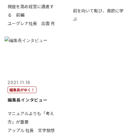
視座を高め経営に邁進す
前を向いて転び、貪欲に学
る 前編
ぶ
ユーグレナ社長 出雲 充
2021.11.16
編集長がゆく！
編集長インタビュー
マニュアルよりも「考え
方」が重要
アップル 社長 文字放想