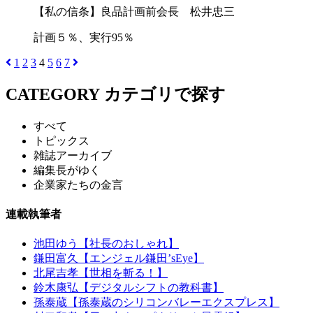
【私の信条】良品計画前会長 松井忠三
計画５％、実行95％
1
2
3
4
5
6
7
CATEGORY
カテゴリで探す
すべて
トピックス
雑誌アーカイブ
編集長がゆく
企業家たちの金言
連載執筆者
池田ゆう【社長のおしゃれ】
鎌田富久【エンジェル鎌田’sEye】
北尾吉孝【世相を斬る！】
鈴木康弘【デジタルシフトの教科書】
孫泰蔵【孫泰蔵のシリコンバレーエクスプレス】