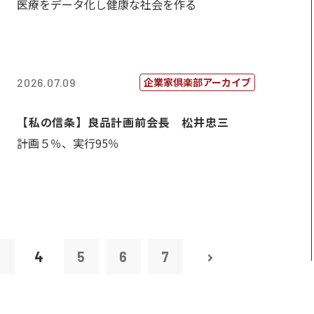
医療をデータ化し健康な社会を作る
企業家倶楽部アーカイブ
2026.07.09
【私の信条】良品計画前会長 松井忠三
計画５％、実行95％
3
4
5
6
7