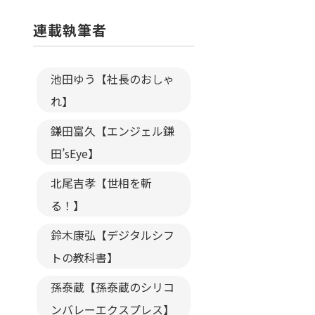
連載執筆者
池田ゆう【社長のおしゃ
れ】
鎌田富久【エンジェル鎌
田’sEye】
北尾吉孝【世相を斬
る！】
鈴木康弘【デジタルシフ
トの教科書】
孫泰蔵【孫泰蔵のシリコ
ンバレーエクスプレス】