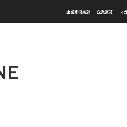
企業家倶楽部
企業家賞
マ
NE