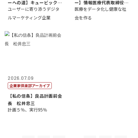
ーへの道】キュービック代
ー】情報医療代表取締役
ユーザーに寄り添うデジタ
医療をデータ化し健康な社
表取締役CE...
原 聖吾
ルマーケティング企業
会を作る
2026.07.09
企業家倶楽部アーカイブ
【私の信条】良品計画前会
長 松井忠三
計画５％、実行95％