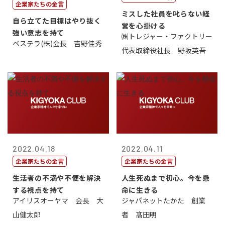
企業家たちの金言
ミスした社員を叱らない経
自ら立てた目標はやり抜く
営を心掛ける
強い意志を持て
㈱トレジャー・ファクトリー
ベステラ(株)会長 吉野佳秀
代表取締役社長 野坂英吾
2022.04.18
2022.04.11
企業家たちの金言
企業家たちの金言
生活者の不満や不便を解決
人生死ぬまで初心。今を懸
する視点を持て
命に生きる
アイリスオーヤマ 会長 大
ジャパネットたかた 創業
山健太郎
者 髙田明