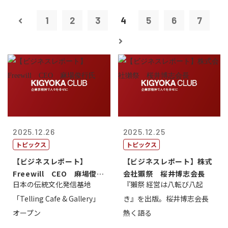
1
2
3
4
5
6
7
2025.12.26
2025.12.25
トピックス
トピックス
【ビジネスレポート】
【ビジネスレポート】株式
Freewill CEO 麻場俊行
会社獺祭 桜井博志会長
日本の伝統文化発信基地
『獺祭 経営は八転び八起
氏
「Telling Cafe & Gallery」
き』を出版。桜井博志会長
オープン
熱く語る