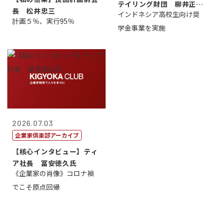
テイリング財団 柳井正
長 松井忠三
インドネシア高校生向け奨
理事長
計画５％、実行95％
学金事業を実施
2026.07.03
企業家倶楽部アーカイブ
【核心インタビュー】ティ
ア社長 冨安徳久氏
《企業家の肖像》コロナ禍
でこそ原点回帰