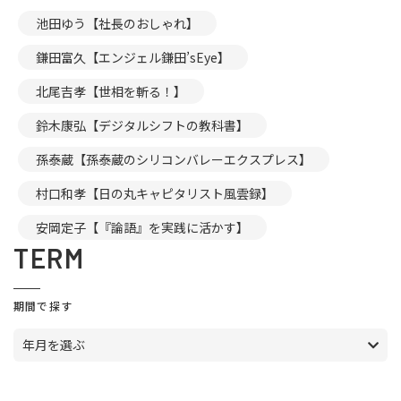
池田ゆう【社長のおしゃれ】
鎌田富久【エンジェル鎌田’sEye】
北尾吉孝【世相を斬る！】
鈴木康弘【デジタルシフトの教科書】
孫泰蔵【孫泰蔵のシリコンバレーエクスプレス】
村口和孝【日の丸キャピタリスト風雲録】
安岡定子【『論語』を実践に活かす】
TERM
期間で探す
年月を選ぶ