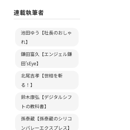
連載執筆者
池田ゆう【社長のおしゃ
れ】
鎌田富久【エンジェル鎌
田’sEye】
北尾吉孝【世相を斬
る！】
鈴木康弘【デジタルシフ
トの教科書】
孫泰蔵【孫泰蔵のシリコ
ンバレーエクスプレス】