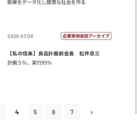
医療をデータ化し健康な社会を作る
企業家倶楽部アーカイブ
2026.07.09
【私の信条】良品計画前会長 松井忠三
計画５％、実行95％
3
4
5
6
7