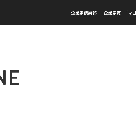
企業家倶楽部
企業家賞
マ
NE